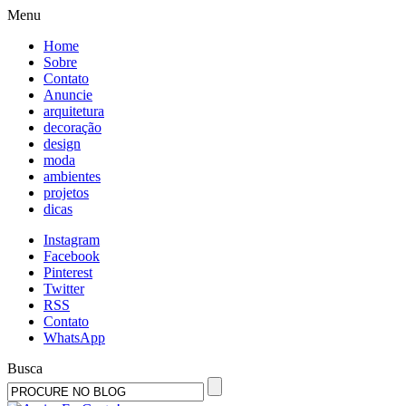
Menu
Home
Sobre
Contato
Anuncie
arquitetura
decoração
design
moda
ambientes
projetos
dicas
Instagram
Facebook
Pinterest
Twitter
RSS
Contato
WhatsApp
Busca