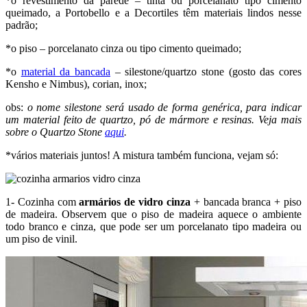
*o revestimento da parede – tinta ou porcelanato tipo cimento
queimado, a Portobello e a Decortiles têm materiais lindos nesse
padrão;
*o piso – porcelanato cinza ou tipo cimento queimado;
*o
material da bancada
– silestone/quartzo stone (gosto das cores
Kensho e Nimbus), corian, inox;
obs:
o nome silestone será usado de forma genérica, para indicar
um material feito de quartzo, pó de mármore e resinas. Veja mais
sobre o Quartzo Stone
aqui
.
*vários materiais juntos! A mistura também funciona, vejam só:
1- Cozinha com
armários de vidro cinza
+ bancada branca + piso
de madeira. Observem que o piso de madeira aquece o ambiente
todo branco e cinza, que pode ser um porcelanato tipo madeira ou
um piso de vinil.