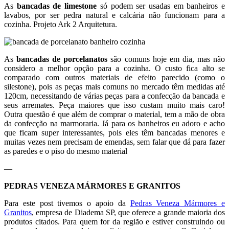
As
bancadas de limestone
só podem ser usadas em banheiros e
lavabos, por ser pedra natural e calcária não funcionam para a
cozinha. Projeto Ark 2 Arquitetura.
As
bancadas de porcelanatos
são comuns hoje em dia, mas não
considero a melhor opção para a cozinha. O custo fica alto se
comparado com outros materiais de efeito parecido (como o
silestone), pois as peças mais comuns no mercado têm medidas até
120cm, necessitando de várias peças para a confecção da bancada e
seus arremates. Peça maiores que isso custam muito mais caro!
Outra questão é que além de comprar o material, tem a mão de obra
da confecção na marmoraria. Já para os banheiros eu adoro e acho
que ficam super interessantes, pois eles têm bancadas menores e
muitas vezes nem precisam de emendas, sem falar que dá para fazer
as paredes e o piso do mesmo material
—
PEDRAS VENEZA MÁRMORES E GRANITOS
Para este post tivemos o apoio da
Pedras Veneza Mármores e
Granitos
, empresa de Diadema SP, que oferece a grande maioria dos
produtos citados. Para quem for da região e estiver construindo ou