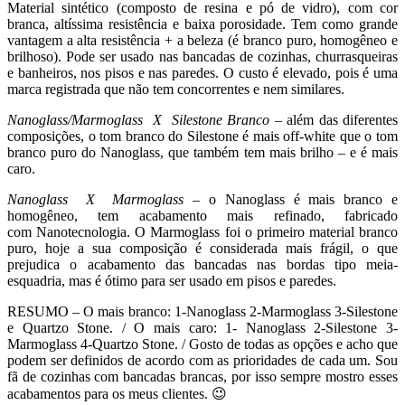
Material sintético (composto de resina e pó de vidro), com cor
branca, altíssima resistência e baixa porosidade. Tem como grande
vantagem a alta resistência + a beleza (é branco puro, homogêneo e
brilhoso). Pode ser usado nas bancadas de cozinhas, churrasqueiras
e banheiros, nos pisos e nas paredes. O custo é elevado, pois é uma
marca registrada que não tem concorrentes e nem similares.
Nanoglass/Marmoglass X Silestone Branco
– além das diferentes
composições, o tom branco do Silestone é mais off-white que o tom
branco puro do Nanoglass, que também tem mais brilho – e é mais
caro.
Nanoglass X Marmoglass
– o Nanoglass é mais branco e
homogêneo, tem acabamento mais refinado, fabricado
com Nanotecnologia. O Marmoglass foi o primeiro material branco
puro, hoje a sua composição é considerada mais frágil, o que
prejudica o acabamento das bancadas nas bordas tipo meia-
esquadria, mas é ótimo para ser usado em pisos e paredes.
RESUMO – O mais branco: 1-Nanoglass 2-Marmoglass 3-Silestone
e Quartzo Stone. / O mais caro: 1- Nanoglass 2-Silestone 3-
Marmoglass 4-Quartzo Stone. / Gosto de todas as opções e acho que
podem ser definidos de acordo com as prioridades de cada um. Sou
fã de cozinhas com bancadas brancas, por isso sempre mostro esses
acabamentos para os meus clientes. 😉