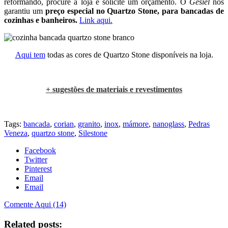
reformando, procure a loja e solicite um orçamento. O
Gesiel
nos
garantiu um
preço especial no Quartzo Stone, para bancadas de
cozinhas e banheiros.
Link aqui.
Aqui tem
todas as cores de Quartzo Stone disponíveis na loja.
.
+ sugestões de materiais e revestimentos
.
Tags:
bancada
,
corian
,
granito
,
inox
,
mámore
,
nanoglass
,
Pedras
Veneza
,
quartzo stone
,
Silestone
Facebook
Twitter
Pinterest
Email
Email
Comente Aqui (14)
Related posts: