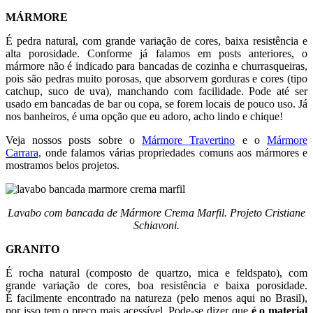
MÁRMORE
É pedra natural, com grande variação de cores, baixa resistência e
alta porosidade. Conforme já falamos em posts anteriores, o
mármore não é indicado para bancadas de cozinha e churrasqueiras,
pois são pedras muito porosas, que absorvem gorduras e cores (tipo
catchup, suco de uva), manchando com facilidade. Pode até ser
usado em bancadas de bar ou copa, se forem locais de pouco uso. Já
nos banheiros, é uma opção que eu adoro, acho lindo e chique!
Veja nossos posts sobre o
Mármore Travertino
e o
Mármore
Carrara,
onde falamos várias propriedades comuns aos mármores e
mostramos belos projetos.
Lavabo com bancada de Mármore Crema Marfil. Projeto Cristiane
Schiavoni.
GRANITO
É rocha natural (composto de quartzo, mica e feldspato), com
grande variação de cores, boa resistência e baixa porosidade.
É facilmente encontrado na natureza (pelo menos aqui no Brasil),
por isso tem o preço mais acessível. Pode-se dizer que
é o material