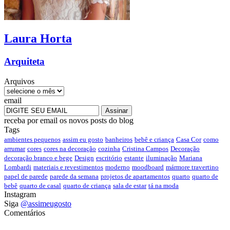
Laura
Horta
Arquiteta
Arquivos
email
receba por email os novos posts do blog
Tags
ambientes pequenos
assim eu gosto
banheiros
bebê e criança
Casa Cor
como
arrumar
cores
cores na decoração
cozinha
Cristina Campos
Decoração
decoração branco e bege
Design
escritório
estante
iluminação
Mariana
Lombardi
materiais e revestimentos
moderno
moodboard
mármore travertino
papel de parede
parede da semana
projetos de apartamentos
quarto
quarto de
bebê
quarto de casal
quarto de criança
sala de estar
tá na moda
Instagram
Siga
@assimeugosto
Comentários