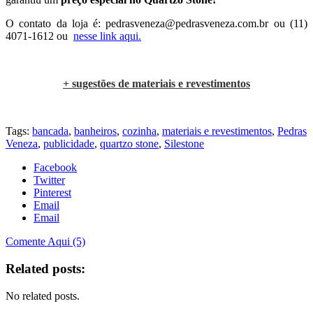
O contato da loja é: pedrasveneza@pedrasveneza.com.br ou (11)
4071-1612 ou
nesse link aqui.
.
+ sugestões de materiais e revestimentos
.
Tags:
bancada
,
banheiros
,
cozinha
,
materiais e revestimentos
,
Pedras
Veneza
,
publicidade
,
quartzo stone
,
Silestone
Facebook
Twitter
Pinterest
Email
Email
Comente Aqui (5)
Related posts:
No related posts.