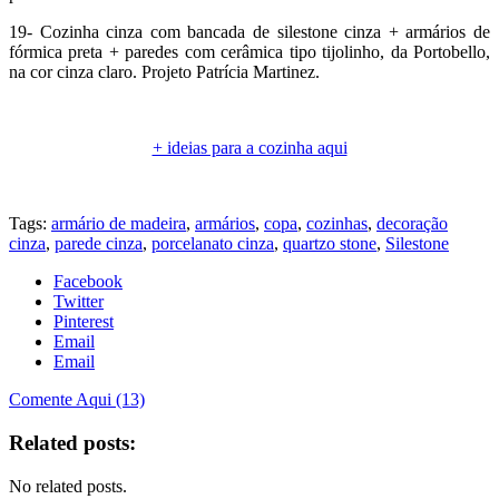
19- Cozinha cinza com bancada de silestone cinza + armários de
fórmica preta + paredes com cerâmica tipo tijolinho, da Portobello,
na cor cinza claro. Projeto Patrícia Martinez.
.
+ ideias para a cozinha aqui
.
Tags:
armário de madeira
,
armários
,
copa
,
cozinhas
,
decoração
cinza
,
parede cinza
,
porcelanato cinza
,
quartzo stone
,
Silestone
Facebook
Twitter
Pinterest
Email
Email
Comente Aqui (13)
Related posts:
No related posts.