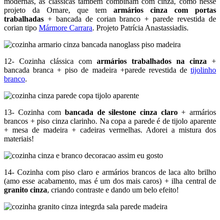
modernas, as clássicas também combinam com cinza, como nesse
projeto da Ornare, que tem
armários cinza com portas
trabalhadas
+ bancada de corian branco + parede revestida de
corian tipo
Mármore Carrara
. Projeto Patrícia Anastassiadis.
12- Cozinha clássica com
armários trabalhados na cinza
+
bancada branca + piso de madeira +parede revestida de
tijolinho
branco
.
13- Cozinha com
bancada de silestone cinza claro
+ armários
brancos + piso cinza clarinho. Na copa a parede é de tijolo aparente
+ mesa de madeira + cadeiras vermelhas. Adorei a mistura dos
materiais!
14- Cozinha com piso claro e armários brancos de laca alto brilho
(amo esse acabamento, mas é um dos mais caros) + ilha central de
granito cinza
, criando contraste e dando um belo efeito!