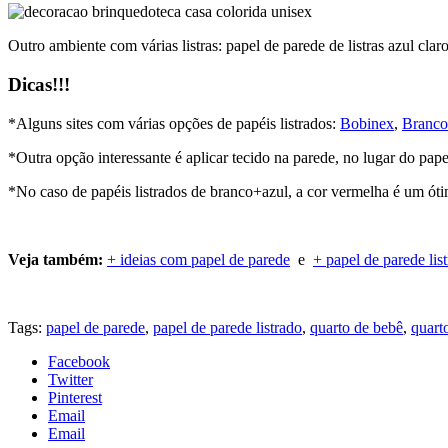
Outro ambiente com várias listras: papel de parede de listras azul clar
Dicas!!!
*Alguns sites com várias opções de papéis listrados:
Bobinex
,
Branco
*Outra opção interessante é aplicar tecido na parede, no lugar do pa
*No caso de papéis listrados de branco+azul, a cor vermelha é um óti
Veja também:
+ ideias com papel de parede
e
+ papel de parede lis
Tags:
papel de parede
,
papel de parede listrado
,
quarto de bebê
,
quart
Facebook
Twitter
Pinterest
Email
Email