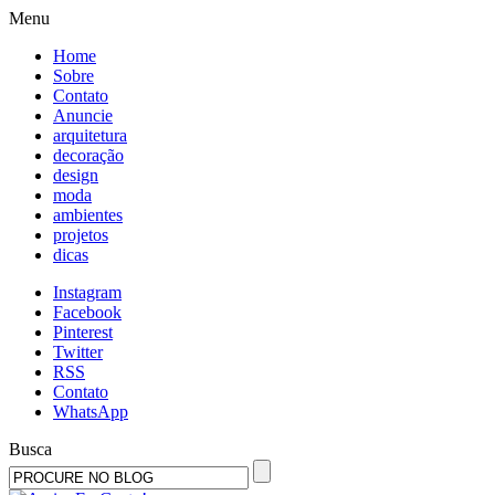
Menu
Home
Sobre
Contato
Anuncie
arquitetura
decoração
design
moda
ambientes
projetos
dicas
Instagram
Facebook
Pinterest
Twitter
RSS
Contato
WhatsApp
Busca