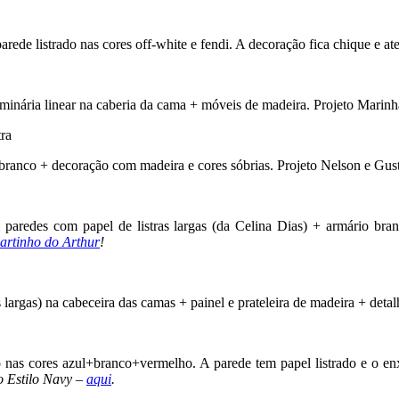
parede listrado nas cores off-white e fendi. A decoração fica chique e 
uminária linear na caberia da cama + móveis de madeira. Projeto Marinh
e branco + decoração com madeira e cores sóbrias. Projeto Nelson e G
 paredes com papel de listras largas (da Celina Dias) + armário bra
artinho do Arthur
!
largas) na cabeceira das camas + painel e prateleira de madeira + deta
as cores azul+branco+vermelho. A parede tem papel listrado e o en
no Estilo Navy –
aqui
.