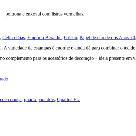
o + poltrona e enxoval com listras vermelhas.
,
Celina Dias
,
Empório Beraldin
,
Orlean
,
Papel de parede dos Anos 70
pel. A variedade de estampas é enorme e ainda dá para combinar o tecid
mo complemento para os acessórios de decoração – ideia presente em vár
.
trado
.
o de criança
,
quarto para dois
,
Quartos Etc