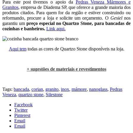
Para este post tivemos o apoio da
Pedras Veneza Mármores e
Granitos
, empresa de Diadema SP, que oferece a grande maioria dos
produtos citados. Para quem for da região e estiver construindo ou
reformando, procure a loja e solicite um orçamento. O
Gesiel
nos
garantiu um
preço especial no Quartzo Stone, para bancadas de
cozinhas e banheiros.
Link aqui.
Aqui tem
todas as cores de Quartzo Stone disponíveis na loja.
.
+ sugestões de materiais e revestimentos
.
Tags:
bancada
,
corian
,
granito
,
inox
,
mámore
,
nanoglass
,
Pedras
Veneza
,
quartzo stone
,
Silestone
Facebook
Twitter
Pinterest
Email
Email