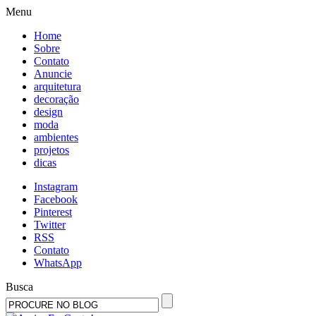
Menu
Home
Sobre
Contato
Anuncie
arquitetura
decoração
design
moda
ambientes
projetos
dicas
Instagram
Facebook
Pinterest
Twitter
RSS
Contato
WhatsApp
Busca