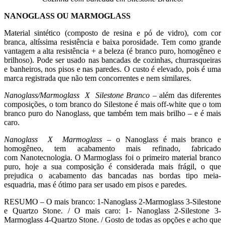
NANOGLASS OU MARMOGLASS
Material sintético (composto de resina e pó de vidro), com cor
branca, altíssima resistência e baixa porosidade. Tem como grande
vantagem a alta resistência + a beleza (é branco puro, homogêneo e
brilhoso). Pode ser usado nas bancadas de cozinhas, churrasqueiras
e banheiros, nos pisos e nas paredes. O custo é elevado, pois é uma
marca registrada que não tem concorrentes e nem similares.
Nanoglass/Marmoglass X Silestone Branco
– além das diferentes
composições, o tom branco do Silestone é mais off-white que o tom
branco puro do Nanoglass, que também tem mais brilho – e é mais
caro.
Nanoglass X Marmoglass
– o Nanoglass é mais branco e
homogêneo, tem acabamento mais refinado, fabricado
com Nanotecnologia. O Marmoglass foi o primeiro material branco
puro, hoje a sua composição é considerada mais frágil, o que
prejudica o acabamento das bancadas nas bordas tipo meia-
esquadria, mas é ótimo para ser usado em pisos e paredes.
RESUMO – O mais branco: 1-Nanoglass 2-Marmoglass 3-Silestone
e Quartzo Stone. / O mais caro: 1- Nanoglass 2-Silestone 3-
Marmoglass 4-Quartzo Stone. / Gosto de todas as opções e acho que