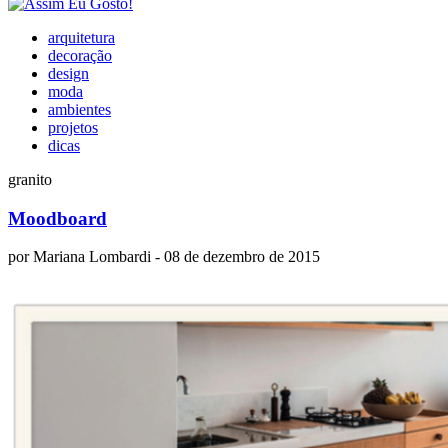
arquitetura
decoração
design
moda
ambientes
projetos
dicas
granito
Moodboard
por
Mariana Lombardi
- 08 de dezembro de 2015