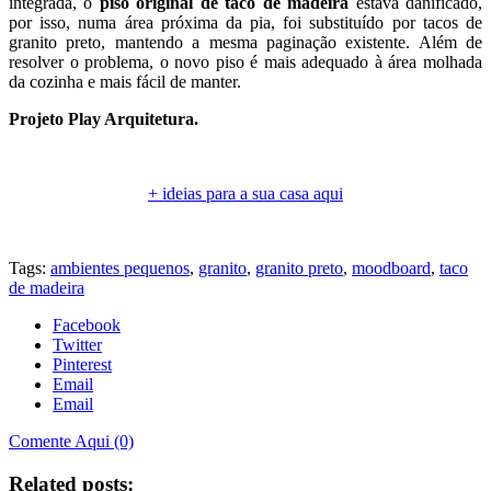
integrada, o
piso original de taco de madeira
estava danificado,
por isso, numa área próxima da pia, foi substituído por tacos de
granito preto, mantendo a mesma paginação existente. Além de
resolver o problema, o novo piso é mais adequado à área molhada
da cozinha e mais fácil de manter.
Projeto Play Arquitetura.
.
+ ideias para a sua casa aqui
.
Tags:
ambientes pequenos
,
granito
,
granito preto
,
moodboard
,
taco
de madeira
Facebook
Twitter
Pinterest
Email
Email
Comente Aqui (0)
Related posts: