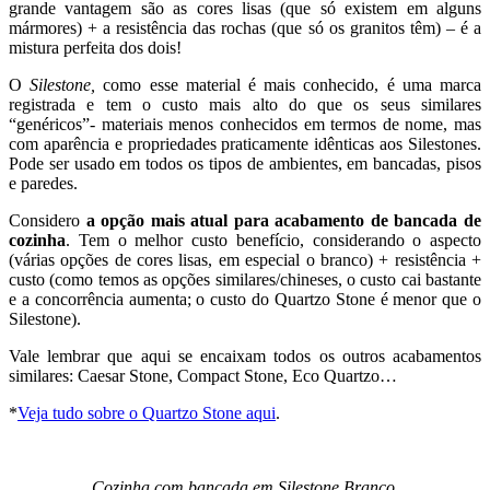
grande vantagem são as cores lisas (que só existem em alguns
mármores) + a resistência das rochas (que só os granitos têm) – é a
mistura perfeita dos dois!
O
Silestone,
como esse material é mais conhecido, é uma marca
registrada e tem o custo mais alto do que os seus similares
“genéricos”- materiais menos conhecidos em termos de nome, mas
com aparência e propriedades praticamente idênticas aos Silestones.
Pode ser usado em todos os tipos de ambientes, em bancadas, pisos
e paredes.
Considero
a opção mais atual para acabamento de bancada de
cozinha
. Tem o melhor custo benefício, considerando o aspecto
(várias opções de cores lisas, em especial o branco) + resistência +
custo (como temos as opções similares/chineses, o custo cai bastante
e a concorrência aumenta; o custo do Quartzo Stone é menor que o
Silestone).
Vale lembrar que aqui se encaixam todos os outros acabamentos
similares: Caesar Stone, Compact Stone, Eco Quartzo…
*
Veja tudo sobre o Quartzo Stone aqui
.
Cozinha com bancada em Silestone Branco.