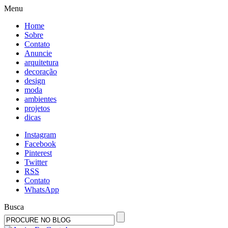
Menu
Home
Sobre
Contato
Anuncie
arquitetura
decoração
design
moda
ambientes
projetos
dicas
Instagram
Facebook
Pinterest
Twitter
RSS
Contato
WhatsApp
Busca