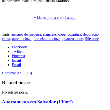
na cor cinza claro. Projeto Patrícia Martinez.
.
+ ideias para a cozinha aqui
.
Tags:
armário de madeira
,
armários
,
copa
,
cozinhas
,
decoração
cinza
,
parede cinza
,
porcelanato cinza
,
quartzo stone
,
Silestone
Facebook
Twitter
Pinterest
Email
Email
Comente Aqui (13)
Related posts:
No related posts.
Apartamento em Salvador (130m²)