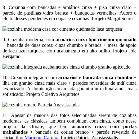
8- Cozinha com bancadas e armários cinza + piso cinza claro +
parede de pastilhas vidro branca + banquetas vermelhas. Adoro o
efeito desses pendentes em copas e cozinhas! Projeto Margit Soares.
9- Cozinha moderna, com
armários cinza tipo cimento queimado
+ bancada de duas cores: cinza chumbo e branca + mesa de apoio
de laca azul turquesa com acabamento em alto brilho. Projeto Jóia
Bergamo.
10- Cozinha integrada com
armários e bancada cinza chumbo
+
ilha em granito cinza mais claro + paredes revestidas de mdf cinza
texturizado. A iluminação amarelada garantiu um clima ainda mais
sofisticado! Projeto Coletivo Arquitetos.
11- Apesar da maioria das fotos selecionadas serem de cozinhas
modernas, as clássicas também combinam com cinza, como nesse
projeto da Ornare, que tem
armários cinza com portas
trabalhadas
+ bancada de corian branco + parede revestida de
corian tipo
Mármore Carrara
. Projeto Patrícia Anastassiadis.