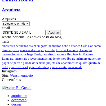
Arquiteta
Arquivos
email
receba por email os novos posts do blog
Tags
ambientes pequenos
assim eu gosto
banheiros
bebê e criança
Casa Cor
como
arrumar
cores
cores na decoração
cozinha
Cristina Campos
Decoração
decoração branco e bege
Design
escritório
estante
iluminação
Mariana
Lombardi
materiais e revestimentos
moderno
moodboard
mármore travertino
papel de parede
parede da semana
projetos de apartamentos
quarto
quarto de
bebê
quarto de casal
quarto de criança
sala de estar
tá na moda
Instagram
Siga
@assimeugosto
Comentários
arquitetura
decoração
design