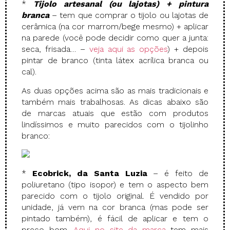
*
Tijolo artesanal (ou lajotas) + pintura
branca
– tem que comprar o tijolo ou lajotas de
cerâmica (na cor marrom/bege mesmo) + aplicar
na parede (você pode decidir como quer a junta:
seca, frisada… –
veja aqui as opções
) + depois
pintar de branco (tinta látex acrílica branca ou
cal).
As duas opções acima são as mais tradicionais e
também mais trabalhosas. As dicas abaixo são
de marcas atuais que estão com produtos
lindíssimos e muito parecidos com o tijolinho
branco:
*
Ecobrick, da Santa Luzia
– é feito de
poliuretano (tipo isopor) e tem o aspecto bem
parecido com o tijolo original. É vendido por
unidade, já vem na cor branca (mas pode ser
pintado também), é fácil de aplicar e tem o
preço bom.
Aqui no site da marca
tem mais