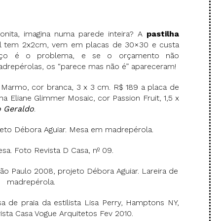
bonita, imagina numa parede inteira? A
pastilha
l tem 2x2cm, vem em placas de 30×30 e custa
ço é o problema, e se o orçamento não
madrepérolas, os “parece mas não é” apareceram!
 Marmo, cor branca, 3 x 3 cm. R$ 189 a placa de
ha Eliane Glimmer Mosaic, cor Passion Fruit, 1,5 x
 Geraldo
.
jeto Débora Aguiar. Mesa em madrepérola.
sa. Foto Revista D Casa, nº 09.
o Paulo 2008, projeto Débora Aguiar. Lareira de
madrepérola.
 de praia da estilista Lisa Perry, Hamptons NY,
vista Casa Vogue Arquitetos Fev 2010.