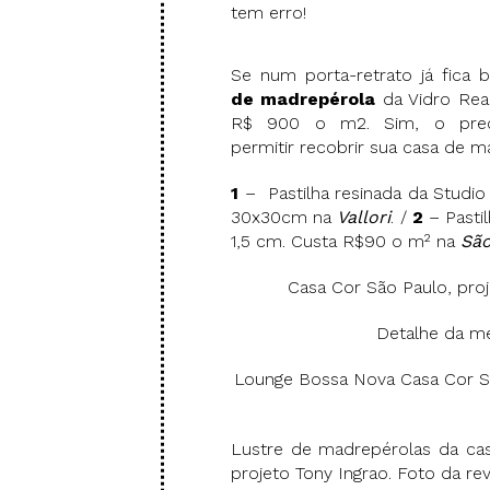
tem erro!
Se num porta-retrato já fica 
de madrepérola
da Vidro Rea
R$ 900 o m2. Sim, o pre
permitir recobrir sua casa de 
1
– Pastilha resinada da Studio
30x30cm na
Vallori
. /
2
– Pastil
1,5 cm. Custa R$90 o m² na
São
Casa Cor São Paulo, pro
Detalhe da me
Lounge Bossa Nova Casa Cor Sã
Lustre de madrepérolas da casa
projeto Tony Ingrao. Foto da re