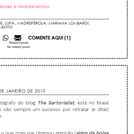
eriais e revestimentos
E
,
LUPA
,
MADREPÉROLA
,
MARIANA LOMBARDI
,
IMENTO
COMENTE AQUI (1)
Related posts:
No related posts.
DE JANEIRO DE 2010
tógrafo do blog
The Sartorialist
, está no Brasil
s são sempre um sucesso por retratar (e ditar)
.
, o que mais me chamou atenção (
além da bolsa