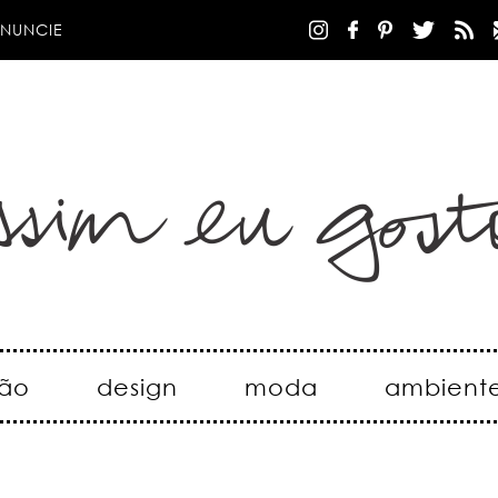
NUNCIE
ão
design
moda
ambient