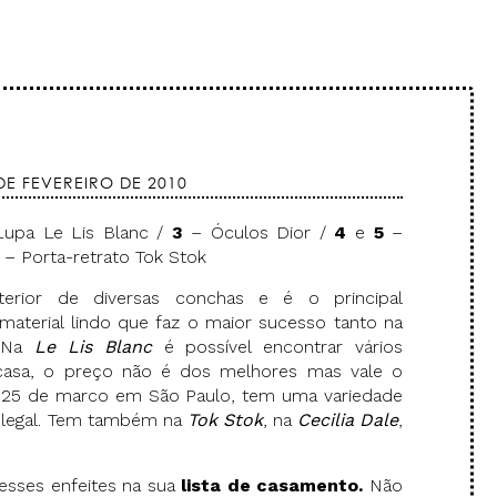
DE FEVEREIRO DE 2010
Lupa Le Lis Blanc /
3
– Óculos Dior /
4
e
5
–
– Porta-retrato Tok Stok
terior de diversas conchas e é o principal
material lindo que faz o maior sucesso tanto na
 Na
Le Lis Blanc
é possível encontrar vários
 casa, o preço não é dos melhores mas vale o
a 25 de marco em São Paulo, tem uma variedade
 legal. Tem também na
Tok Stok
, na
Cecilia Dale
,
 esses enfeites na sua
lista de casamento.
Não