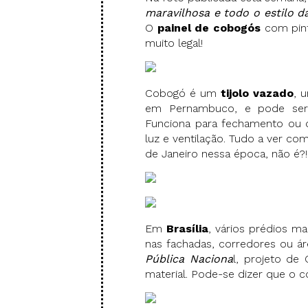
maravilhosa e todo o estilo d
O
painel de cobogós
com pint
muito legal!
Cobogó é um
tijolo vazado
, 
em Pernambuco, e pode se
Funciona para fechamento ou 
luz e ventilação. Tudo a ver c
de Janeiro nessa época, não é?!
Em
Brasília
, vários prédios m
nas fachadas, corredores ou á
Pública Naciona
l, projeto de
material. Pode-se dizer que o 