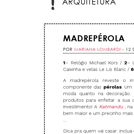
ARQUITETURA
MADREPÉROLA
POR
MARIANA LOMBARDI
- 12 
1
– Relógio Michael Kors /
2
– 
Caixinha e velas Le Lis Blanc /
6
A madrepérola reveste o in
componente das
pérolas
. Um 
moda quanto na decoração.
produtos para enfeitar a sua
investimento! A
Katmandu
, n
bem maior e um precinho mais
…
Dica pra quem vai casar: inclua