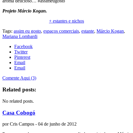
aroma delicioso… #assimeugosto
Projeto Márcio Kogan.
+ estantes e nichos
Tags:
assim eu gosto
,
espaços comerciais
,
estante
,
Márcio Kogan
,
Mariana Lombardi
Facebook
Twitter
Pinterest
Email
Email
Comente Aqui (3)
Related posts:
No related posts.
Casa Cobogó
por
Cris Campos
- 04 de junho de 2012