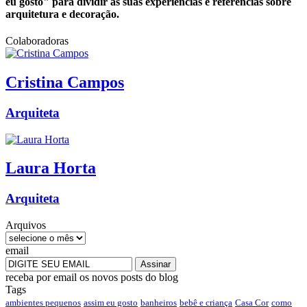
eu gosto" para dividir as suas experiências e referências sobre
arquitetura e decoração.
Colaboradoras
Cristina
Campos
Arquiteta
Laura
Horta
Arquiteta
Arquivos
email
receba por email os novos posts do blog
Tags
ambientes pequenos
assim eu gosto
banheiros
bebê e criança
Casa Cor
como