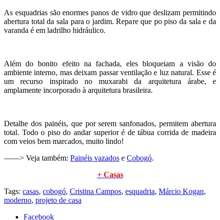
As esquadrias são enormes panos de vidro que deslizam permitindo
abertura total da sala para o jardim. Repare que po piso da sala e da
varanda é em ladrilho hidráulico.
Além do bonito efeito na fachada, eles bloqueiam a visão do
ambiente interno, mas deixam passar ventilação e luz natural. Esse é
um recurso inspirado no muxarabi da arquitetura árabe, e
amplamente incorporado à arquitetura brasileira.
Detalhe dos painéis, que por serem sanfonados, permitem abertura
total. Todo o piso do andar superior é de tábua corrida de madeira
com veios bem marcados, muito lindo!
——> Veja também:
Painéis vazados
e
Cobogó
.
+ Casas
Tags:
casas
,
cobogó
,
Cristina Campos
,
esquadria
,
Márcio Kogan
,
moderno
,
projeto de casa
Facebook