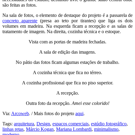
são feitas as fotos.
Na sala de fotos, o elemento de destaque do projeto é a passarela de
concreto aparente
(presa ao teto por tirantes) que liga os dois
volumes em madeira. Na esquerda ficam a recepção e as salas de
tratamento de imagem. Na direita, cozinha técnica e o estoque.
Vista com as portas de madeira fechadas.
A sala de edição das imagens.
No pátio das fotos ficam algumas estações de trabalho.
A cozinha técnica que fica no térreo.
A cozinha profissional que fica no piso superior.
A recepção.
Outra foto da recepção.
Amei esse colorido!
Via:
Arcoweb
. / Mais fotos do projeto
aqui
.
Tags:
arquitetura
,
Design
,
espaços comerciais
,
estúdio fotográfico
,
linhas retas
,
Márcio Kogan
,
Mariana Lombardi
,
minimalismo
,
moderno