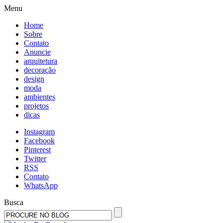
Menu
Home
Sobre
Contato
Anuncie
arquitetura
decoração
design
moda
ambientes
projetos
dicas
Instagram
Facebook
Pinterest
Twitter
RSS
Contato
WhatsApp
Busca