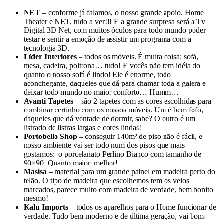
NET
– conforme já falamos, o nosso grande apoio. Home
Theater e NET, tudo a ver!!! E a grande surpresa será a Tv
Digital 3D Net, com muitos óculos para todo mundo poder
testar e sentir a emoção de assistir um programa com a
tecnologia 3D.
Líder Interiores
– todos os móveis. É muita coisa: sofá,
mesa, cadeira, poltrona… tudo! E vocês não tem idéia do
quanto o nosso sofá é lindo! Ele é enorme, todo
aconchegante, daqueles que dá para chamar toda a galera e
deixar todo mundo no maior conforto… Humm…
Avanti Tapetes
– são 2 tapetes com as cores escolhidas para
combinar certinho com os nossos móveis. Um é bem fofo,
daqueles que dá vontade de dormir, sabe? O outro é um
listrado de listras largas e cores lindas!
Portobello Shop
– conseguir 140m² de piso não é fácil, e
nosso ambiente vai ser todo num dos pisos que mais
gostamos: o porcelanato Perlino Bianco com tamanho de
90×90. Quanto maior, melhor!
Masisa
– material para um grande painel em madeira perto do
telão. O tipo de madeira que escolhemos tem os veios
marcados, parece muito com madeira de verdade, bem bonito
mesmo!
Kalu Imports
– todos os aparelhos para o Home funcionar de
verdade. Tudo bem moderno e de última geração, vai bom-