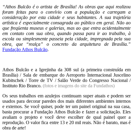
“Athos Bulcão é o artista de Brasília! As obras que aqui realizou
foram feitas para o convívio com a população e carregam a
consideração por esta cidade e seus habitantes. A sua trajetória
artística é especialmente consagrada ao público em geral. Não ao
que freqüenta museus e galerias, mas ao que entra acidentalmente
em contato com sua obra, quando passa para ir ao trabalho, à
escola ou simplesmente passeia pela cidade, impregnada pela sua
obra, que “realça” o concreto da arquitetura de Brasília.”
Fundação Athos Bulcão
.
Athos Bulcão e a Igrejinha da 308 sul (a primeira construída em
Brasília) / Sala de embarque do Aeroporto Internacional Juscelino
Kubitschek / Torre de TV / Salão Verde do Congresso Nacional /
Instituto Rio Branco.
(fotos e imagens do site da Fundathos)
Os seus trabalhos em azulejos continuam super atuais e podem ser
usados para decorar paredes dos mais diferentes ambientes internos
e externos. Se você quiser, pode ter um painel original na sua casa,
basta procurar a Fundação Athos Bulcão e fazer a solicitação. Eles
avaliam o projeto e você deve escolher de qual painel quer a
reprodução. O valor fica entre 13 e 20 mil reais. Não é barato, mas é
obra de arte!