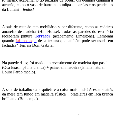
(o mesmo acabamento do puxador da porta). Os detalhes chamam a
atenção, como o vaso de barro com tulipas amarelas e os pendentes
da Lumini –
lindos!
A sala de reunião tem mobiliário super diferente, como as cadeiras
amarelas de madeira (Hill House). Todas as paredes do escritório
receberam pintura
Terracor
(acabamento Limestone). Lembram
quando
falamos aqui
desta textura que também pode ser usada em
fachadas? Tem na Dom Gabriel
.
Na parede da tv, foi usado um revestimento de madeira tipo pastilha
(Oca Brasil, pátina branca) + painel em madeira (lâmina natural
Louro Pardo médio).
A sala de trabalho da arquiteta é a coisa mais linda! A estante atrás
da mesa tem fundo em madeira rústica + prateleiras em laca branca
brillhante (Bontempo).