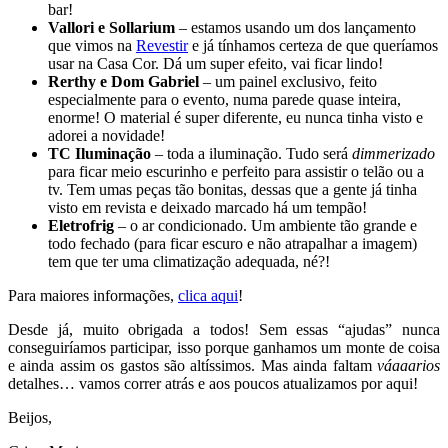
bar!
Vallori e Sollarium
– estamos usando um dos lançamento
que vimos na
Revestir
e já tínhamos certeza de que queríamos
usar na Casa Cor. Dá um super efeito, vai ficar lindo!
Rerthy e Dom Gabriel
– um painel exclusivo, feito
especialmente para o evento, numa parede quase inteira,
enorme! O material é super diferente, eu nunca tinha visto e
adorei a novidade!
TC Iluminação
– toda a iluminação. Tudo será
dimmerizado
para ficar meio escurinho e perfeito para assistir o telão ou a
tv. Tem umas peças tão bonitas, dessas que a gente já tinha
visto em revista e deixado marcado há um tempão!
Eletrofrig
– o ar condicionado. Um ambiente tão grande e
todo fechado (para ficar escuro e não atrapalhar a imagem)
tem que ter uma climatização adequada, né?!
Para maiores informações,
clica aqui
!
Desde já, muito obrigada a todos! Sem essas “ajudas” nunca
conseguiríamos participar, isso porque ganhamos um monte de coisa
e ainda assim os gastos são altíssimos. Mas ainda faltam
váaaarios
detalhes… vamos correr atrás e aos poucos atualizamos por aqui!
Beijos,