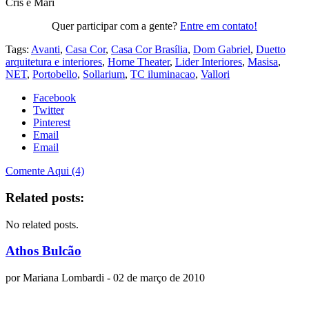
Cris e Mari
Quer participar com a gente?
Entre em contato!
Tags:
Avanti
,
Casa Cor
,
Casa Cor Brasília
,
Dom Gabriel
,
Duetto
arquitetura e interiores
,
Home Theater
,
Lider Interiores
,
Masisa
,
NET
,
Portobello
,
Sollarium
,
TC iluminacao
,
Vallori
Facebook
Twitter
Pinterest
Email
Email
Comente Aqui (4)
Related posts:
No related posts.
Athos Bulcão
por
Mariana Lombardi
- 02 de março de 2010