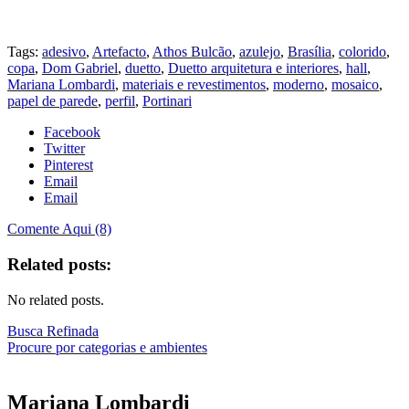
.
Tags:
adesivo
,
Artefacto
,
Athos Bulcão
,
azulejo
,
Brasília
,
colorido
,
copa
,
Dom Gabriel
,
duetto
,
Duetto arquitetura e interiores
,
hall
,
Mariana Lombardi
,
materiais e revestimentos
,
moderno
,
mosaico
,
papel de parede
,
perfil
,
Portinari
Facebook
Twitter
Pinterest
Email
Email
Comente Aqui (8)
Related posts:
No related posts.
Busca Refinada
Procure por categorias e ambientes
Mariana
Lombardi