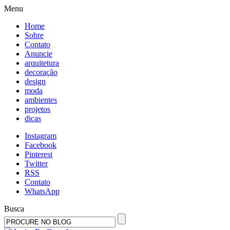
Menu
Home
Sobre
Contato
Anuncie
arquitetura
decoração
design
moda
ambientes
projetos
dicas
Instagram
Facebook
Pinterest
Twitter
RSS
Contato
WhatsApp
Busca