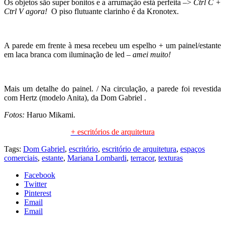
Os objetos são super bonitos e a arrumação está perfeita –>
Ctrl C +
Ctrl V agora!
O piso flutuante clarinho é da Kronotex.
A parede em frente à mesa recebeu um espelho + um painel/estante
em laca branca com iluminação de led –
amei muito!
Mais um detalhe do painel. / Na circulação, a parede foi revestida
com Hertz (modelo Anita), da Dom Gabriel .
Fotos:
Haruo Mikami.
+ escritórios de arquitetura
Tags:
Dom Gabriel
,
escritório
,
escritório de arquitetura
,
espaços
comerciais
,
estante
,
Mariana Lombardi
,
terracor
,
texturas
Facebook
Twitter
Pinterest
Email
Email