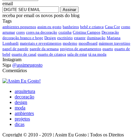
email
receba por email os novos posts do blog
Tags
ambientes pequenos
assim eu gosto
banheiros
bebê e criança
Casa Cor
como
arrumar
cores
cores na decoração
cozinha
Cristina Campos
Decoração
decoração branco e bege
Design
escritório
estante
iluminação
Mariana
Lombardi
materiais e revestimentos
moderno
moodboard
mármore travertino
papel de parede
parede da semana
projetos de apartamentos
quarto
quarto de
bebê
quarto de casal
quarto de criança
sala de estar
tá na moda
Instagram
Siga
@assimeugosto
Comentários
arquitetura
decoração
design
moda
ambientes
projetos
dicas
Copyright © 2010 - 2019 | Assim Eu Gosto | Todos os Direitos