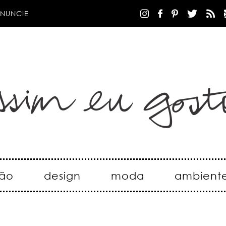
NUNCIE
ão
design
moda
ambient