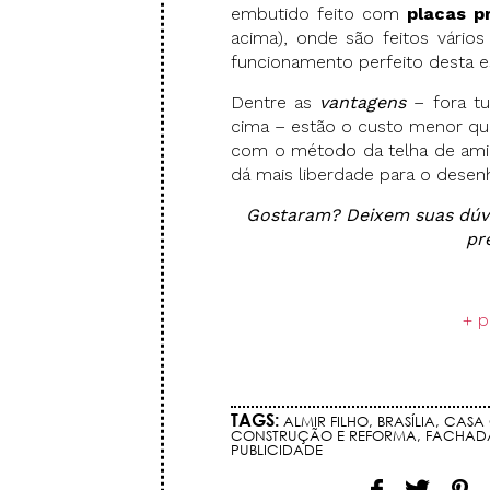
embutido feito com
placas p
acima), onde são feitos vários
funcionamento perfeito desta es
Dentre as
vantagens
– fora tu
cima – estão o custo menor qu
com o método da telha de amian
dá mais liberdade para o dese
Gostaram? Deixem suas dúv
pr
.
+ p
.
TAGS:
ALMIR FILHO
,
BRASÍLIA
,
CASA
CONSTRUÇÃO E REFORMA
,
FACHAD
PUBLICIDADE