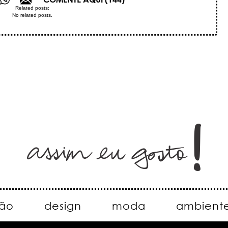
Related posts:
No related posts.
ão
design
moda
ambient