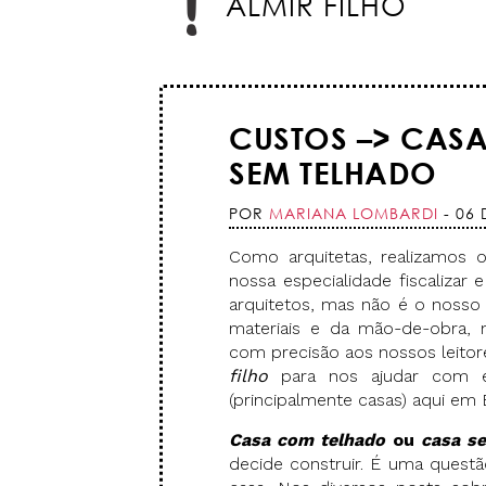
ALMIR FILHO
CUSTOS –> CAS
SEM TELHADO
POR
MARIANA LOMBARDI
- 06 
Como arquitetas, realizamos 
nossa especialidade fiscalizar
arquitetos, mas não é o noss
materiais e da mão-de-obra,
com precisão aos nossos leitor
filho
para nos ajudar com es
(principalmente casas) aqui em Br
Casa com telhado
ou
casa s
decide construir. É uma questã