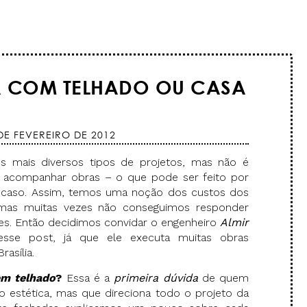
A COM TELHADO OU CASA
DE FEVEREIRO DE 2012
os mais diversos tipos de projetos, mas não é
 e acompanhar obras – o que pode ser feito por
o caso. Assim, temos uma noção dos custos dos
 mas muitas vezes não conseguimos responder
es. Então decidimos convidar o engenheiro
Almir
se post, já que ele executa muitas obras
asília.
em telhado
?
Essa é a
primeira dúvida
de quem
o estética, mas que direciona todo o projeto da