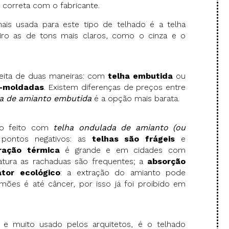
o correta com o fabricante.
ais usada para este tipo de telhado é a telha
firo as de tons mais claros, como o cinza e o
eita de duas maneiras: com
telha embutida
ou
é-moldadas
. Existem diferenças de preços entre
ha de amianto embutida
é a opção mais barata.
do feito com
telha ondulada de amianto (ou
s pontos negativos: as
telhas são frágeis
e
ração térmica
é grande e em cidades com
atura as rachaduas são frequentes; a
absorção
ator ecológico
: a extração do amianto pode
mões é até câncer, por isso já foi proibido em
e muito usado pelos arquitetos, é o telhado