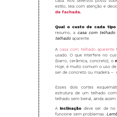
casa. Nos diversos posts so
estilo, leia com atenção e deci
de fachada.
Qual o custo de cada tipo
resumo, a
casa com telhado
telhado
aparente.
A
casa com telhado aparente
t
usado. O que interfere no cus
(barro, cerâmica, concreto), o
Hoje, é muito comum o uso d
ser de concreto ou madeira – 
Esses dois cortes esquemát
estrutura de um telhado co
telhado sem beiral, ainda assim
A
inclinação
deve ser de no 
funcione sem problemas.
Lemb