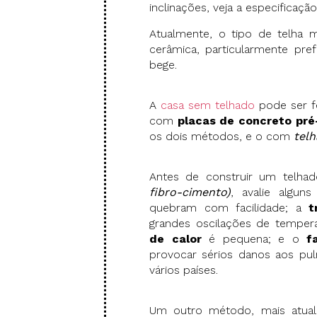
inclinações, veja a especificaçã
Atualmente, o tipo de telha m
cerâmica, particularmente pre
bege.
A
casa sem telhado
pode ser f
com
placas de concreto pr
os dois métodos, e o com
tel
Antes de construir um telha
fibro-cimento)
, avalie algun
quebram com facilidade; a
t
grandes oscilações de temper
de calor
é pequena; e o
f
provocar sérios danos aos pul
vários países.
Um outro método, mais atual 