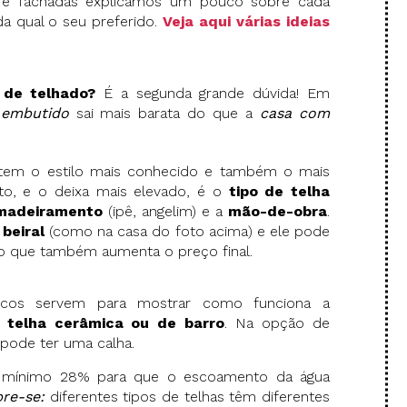
bre fachadas explicamos um pouco sobre cada
da qual o seu preferido.
Veja aqui várias ideias
 de telhado?
É a segunda grande dúvida! Em
 embutido
sai mais barata do que a
casa com
em o estilo mais conhecido e também o mais
to, e o deixa mais elevado, é o
tipo de telha
madeiramento
(ipê, angelim) e a
mão-de-obra
.
e
beiral
(como na casa do foto acima) e ele pode
o que também aumenta o preço final.
icos servem para mostrar como funciona a
m
telha cerâmica ou de barro
. Na opção de
 pode ter uma calha.
mínimo 28% para que o escoamento da água
re-se:
diferentes tipos de telhas têm diferentes