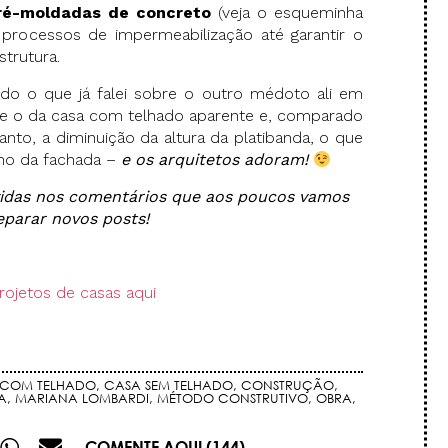
ré-moldadas de concreto
(veja o esqueminha
 processos de impermeabilização até garantir o
trutura.
do o que já falei sobre o outro médoto ali em
e o da casa com telhado aparente e, comparado
to, a diminuição da altura da platibanda, o que
nho da fachada –
e os arquitetos adoram!
idas nos comentários que aos poucos vamos
eparar novos posts!
rojetos de casas aqui
 COM TELHADO
,
CASA SEM TELHADO
,
CONSTRUÇÃO
,
A
,
MARIANA LOMBARDI
,
MÉTODO CONSTRUTIVO
,
OBRA
,
COMENTE AQUI (144)