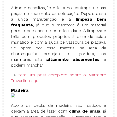
A impermeabilização é feita no contrapiso e nas
peças no momento da colocação. Depois disso
a única manutenção é a
limpeza bem
frequente
, já que o mármore é um material
poroso que encarde com facilidade. A limpeza é
feita com produtos próprios à base de ácido
muriático e com a ajuda de vassoura de piaçava.
Se optar por esse material na área da
churrasqueira proteja-o da gordura, os
mármores são
altamente absorventes
e
podem manchar.
–>
tem um post completo sobre o Mármore
Travertino aqui.
Madeira
Adoro os decks de madeira, são rústicos e
deixam a área de lazer com
clima de praia
, já
que remetem à navegação. A madeira tem a