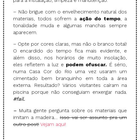
para a instalação, limpeza e manutenção.
– Não brigue com o envelhecimento natural dos
materiais, todos sofrem a
ação do tempo
, a
tonalidade muda e algumas manchas sempre
aparecem.
– Opte por cores claras, mas não o branco total!
O encardido do tempo fica mais evidente, e
além disso, nos horários de muito insolação,
eles refletem a luz e
podem ofuscar.
É sério,
numa Casa Cor do Rio uma vez usaram um
cimentado bem branquinho em toda a área
externa. Resultado? Vários visitantes caíram na
piscina porque não conseguiam enxergar nada.
#fail.
–
Muita gente pergunta sobre os materiais que
imitam a madeira…
Isso vai ser assunto pra um
outro post!
Vejam aqui!
.