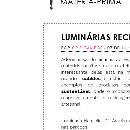
MATÉRIA-PRIMA
LUMINÁRIAS REC
POR
CRIS CAMPOS
- 07 DE JUL
Adorei essas luminárias do e
materiais inusitados e um efeit
interessante delas está na m
usando…
cabides
, e a última
exemplos de produtos co
sustentável
, onde o impacto
reaproveitamento e reciclage
artesanal.
Luminária Hangelier 2.1. Amei o
nas paredes!