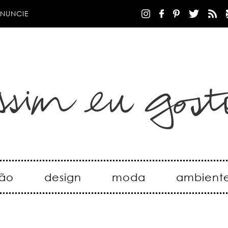
NUNCIE
ão
design
moda
ambient