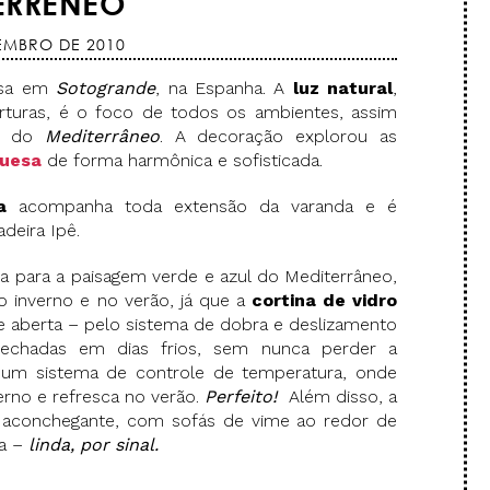
ERRÊNEO
TEMBRO DE 2010
asa em
Sotogrande
, na Espanha. A
luz natural
,
rturas, é o foco de todos os ambientes, assim
es do
Mediterrâneo
. A decoração explorou as
quesa
de forma harmônica e sofisticada.
a
acompanha toda extensão da varanda e é
eira Ipê.
ta para a paisagem verde e azul do Mediterrâneo,
o inverno e no verão, já que a
cortina de vidro
 aberta – pelo sistema de dobra e deslizamento
fechadas em dias frios, sem nunca perder a
i um sistema de controle de temperatura, onde
rno e refresca no verão.
Perfeito!
Além disso, a
 aconchegante, com sofás de vime ao redor de
ra –
linda, por sinal.