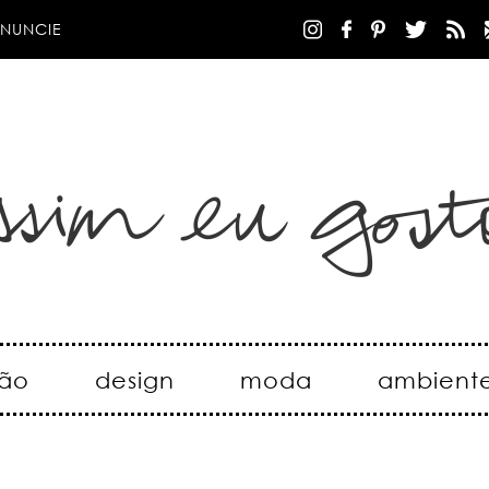
NUNCIE
ão
design
moda
ambient