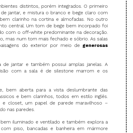
ientes distintos, porém integrados. O primeiro
 de jantar, e mistura o branco e bege claro com
bem clarinho na cortina e almofadas. No outro
to central. Um tom de bege bem incorpado foi
do com o off-white predominante na decoração.
o, mas num tom mais fechado e sóbrio. As salas
aisagens do exterior por meio de
generosas
a de jantar e também possui amplas janelas. A
isão com a sala é de silestone marrom e os
e, bem aberta para a vista deslumbrante das
sicos e bem clarinhos, todos em estilo inglês.
ro e closet, um papel de parede maravilhoso –
ado nas paredes.
 bem iluminado e ventilado e também explora a
 com piso, bancadas e banheira em mármore