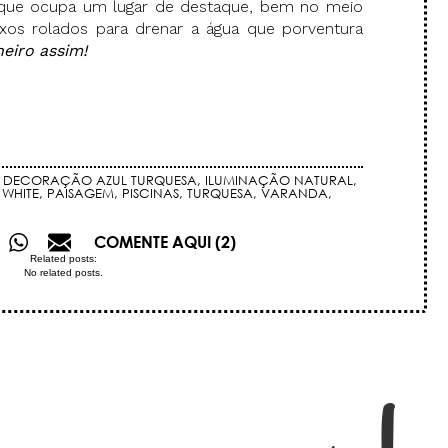
, que ocupa um lugar de destaque, bem no meio
xos rolados para drenar a água que porventura
eiro assim!
,
DECORAÇÃO AZUL TURQUESA
,
ILUMINAÇÃO NATURAL
,
 WHITE
,
PAISAGEM
,
PISCINAS
,
TURQUESA
,
VARANDA
,
COMENTE AQUI (2)
Related posts:
No related posts.