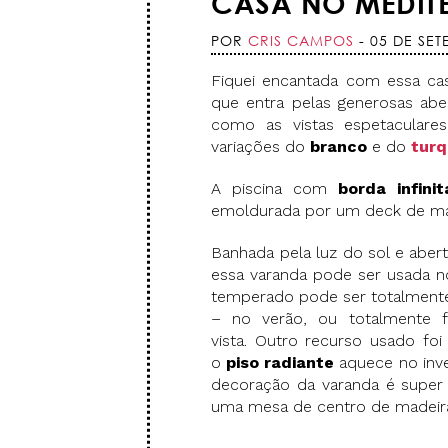
CASA NO MEDIT
POR
CRIS CAMPOS
- 05 DE SE
Fiquei encantada com essa c
que entra pelas generosas abe
como as vistas espetacular
variações do
branco
e do
tur
A piscina com
borda infinit
emoldurada por um deck de mad
Banhada pela luz do sol e aber
essa varanda pode ser usada n
temperado pode ser totalmente
– no verão, ou totalmente 
vista. Outro recurso usado fo
o
piso radiante
aquece no inve
decoração da varanda é super
uma mesa de centro de madei