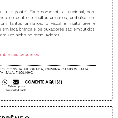
eu mais gostei! Ela é compacta e funcional, com
nco no centro e muitos armários, embaixo, em
om tantos armários, o visual é muito leve e
s em laca branca e os puxadores são embutidos,
 com um nicho no meio. Adorei!
ambientes pequenos
CO
,
COZINHA INTEGRADA
,
CRISTINA CAMPOS
,
LACA
TA
,
SALA
,
TIJOLINHO
COMENTE AQUI (6)
Related posts:
No related posts.