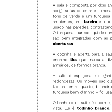
A sala é composta por dois amb
abriga sofás de estar e a mesa
tons de verde e um turquesa 
ambientes, uma
lareira
é o pon
usado nas paredes, contrastan
O turquesa aparece aqui de nov
são bem integradas com as p
aberturas
.
A cozinha é aberta para a sal
enorme
ilha
que marca a div
armários, de fórmica branca.
A suíte é espaçosa e elegant
redondezas. Os móveis são clás
No hall entre quarto, banhei
turquesa bem clarinho – foi us
O banheiro da suíte é enorme,
vista. Ele é
todinho branco
,