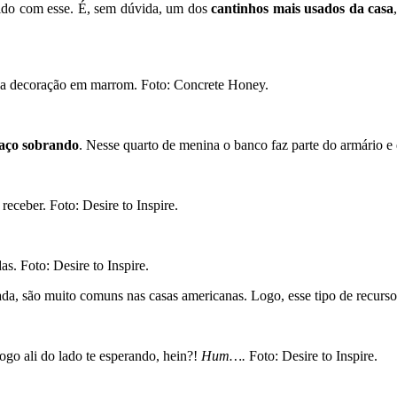
o com esse. É, sem dúvida, um dos
cantinhos mais usados da casa
 a decoração em marrom. Foto: Concrete Honey.
aço sobrando
. Nesse quarto de menina o banco faz parte do armário e é
eceber. Foto: Desire to Inspire.
s. Foto: Desire to Inspire.
hada, são muito comuns nas casas americanas. Logo, esse tipo de recurs
go ali do lado te esperando, hein?!
Hum….
Foto: Desire to Inspire.