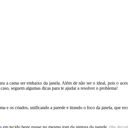
a a cama ser embaixo da janela. Além de não ser o ideal, pois o aces
eu caso, seguem algumas dicas para te ajudar a resolver o problema!
ama e os criados, unificando a parede e tirando o foco da janela, que r
s
em tecido bege quase no mesmo tom da pintura da parede.
(the decori