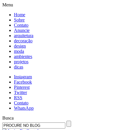
Menu
Home
Sobre
Contato
Anuncie
arquitetura
decoração
design
moda
ambientes
projetos
dicas
Instagram
Facebook
Pinterest
Twitter
RSS
Contato
WhatsApp
Busca