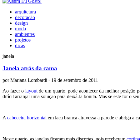
arquitetura
decoração
design
moda
ambientes
projetos
dicas
janela
Janela atrás da cama
por
Mariana Lombardi
- 19 de setembro de 2011
Ao fazer o
layout
de um quarto, pode acontecer da melhor posição par
difícil arranjar uma solução para deixá-la bonita. Mas se este for o s
A
cabeceira horizontal
em laca branca atravessa a parede e abriga a c
Neste quarto, as janelas ficaram mais discretas, pois receberam
cortina