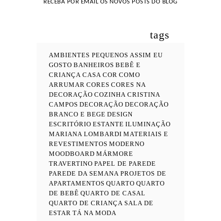
RECEBA POR EMAIL OS NOVOS POSTS DO BLOG
tags
AMBIENTES PEQUENOS
ASSIM EU
GOSTO
BANHEIROS
BEBÊ E
CRIANÇA
CASA COR
COMO
ARRUMAR
CORES
CORES NA
DECORAÇÃO
COZINHA
CRISTINA
CAMPOS
DECORAÇÃO
DECORAÇÃO
BRANCO E BEGE
DESIGN
ESCRITÓRIO
ESTANTE
ILUMINAÇÃO
MARIANA LOMBARDI
MATERIAIS E
REVESTIMENTOS
MODERNO
MOODBOARD
MÁRMORE
TRAVERTINO
PAPEL DE PAREDE
PAREDE DA SEMANA
PROJETOS DE
APARTAMENTOS
QUARTO
QUARTO
DE BEBÊ
QUARTO DE CASAL
QUARTO DE CRIANÇA
SALA DE
ESTAR
TÁ NA MODA