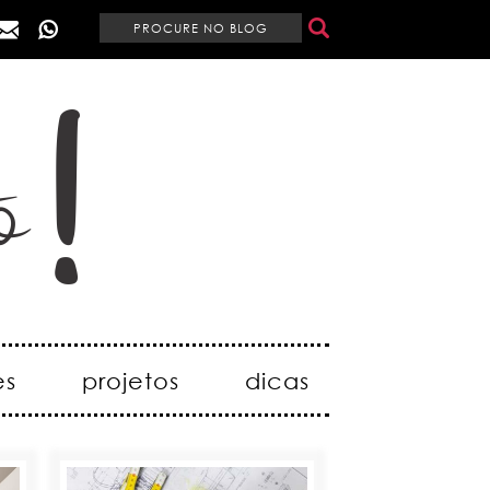
es
projetos
dicas