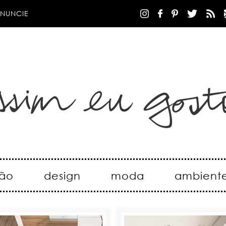
NUNCIE
ão
design
moda
ambient