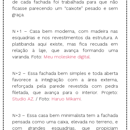
de cada fachada foi trabalhada para que não
ficasse parecendo um “caixote” pesado e sem
graça.
N◦1 – Casa bem moderna, com madeira nas
esquadrias e nos revestimentos da estrutura. A
platibanda aqui existe, mas fica recuada em
relação à laje, que avança formando uma
varanda. Foto:
Meu moleskine digital
.
N◦2 – Essa fachada bem simples e toda aberta
favorece a integração com a área externa,
reforçada pela parede revestida com pedra
filetada, que avança para o interior. Projeto:
Studio AZ
. / Foto:
Haruo Mikami
.
N◦3 – Essa casa bem minimalista tem a fachada
pensada como uma caixa, elevada no terreno, e
com grandes esquadrias, que propiciam