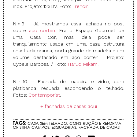
inox. Projeto: 123DV. Foto:
Trendir
.
N◦9 – Já mostramos essa fachada no post
sobre
aço corten.
Era o Espaço Gourmet de
uma Casa Cor, mas ideia pode ser
tranquilamente usada em uma casa: estrutura
chanfrada branca, porta grande de madeira e um
volume destacado em aço corten. Projeto:
Cybele Barbosa. / Foto:
Haruo Mikami
.
N◦10 – Fachada de madeira e vidro, com
platibanda recuada escondendo o telhado.
Fotos:
Contemporist
.
+ fachadas de casas aqui
TAGS:
CASA SEM TELHADO
,
CONSTRUÇÃO E REFORMA
,
CRISTINA CAMPOS
,
ESQUADRIAS
,
FACHADA DE CASAS