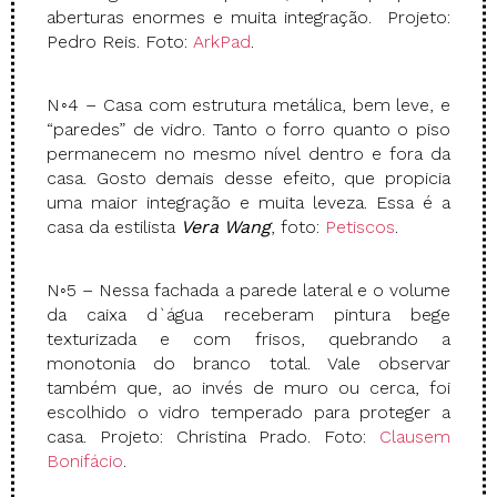
aberturas enormes e muita integração. Projeto:
Pedro Reis. Foto:
ArkPad
.
N◦4 – Casa com estrutura metálica, bem leve, e
“paredes” de vidro. Tanto o forro quanto o piso
permanecem no mesmo nível dentro e fora da
casa. Gosto demais desse efeito, que propicia
uma maior integração e muita leveza. Essa é a
casa da estilista
Vera Wang
, foto:
Petiscos
.
N◦5 – Nessa fachada a parede lateral e o volume
da caixa d`água receberam pintura bege
texturizada e com frisos, quebrando a
monotonia do branco total. Vale observar
também que, ao invés de muro ou cerca, foi
escolhido o vidro temperado para proteger a
casa. Projeto: Christina Prado. Foto:
Clausem
Bonifácio
.