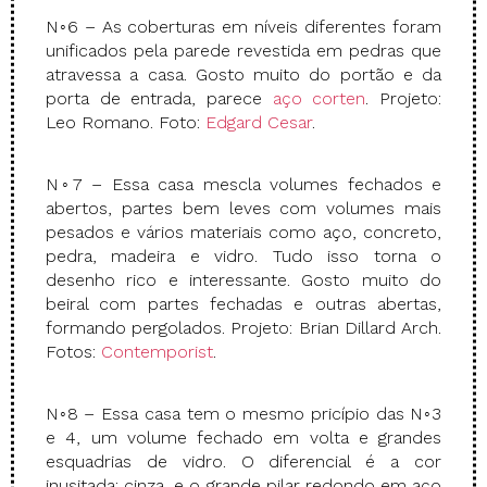
N◦6 – As coberturas em níveis diferentes foram
unificados pela parede revestida em pedras que
atravessa a casa. Gosto muito do portão e da
porta de entrada, parece
aço corten
. Projeto:
Leo Romano. Foto:
Edgard Cesar
.
N◦7 – Essa casa mescla volumes fechados e
abertos, partes bem leves com volumes mais
pesados e vários materiais como aço, concreto,
pedra, madeira e vidro. Tudo isso torna o
desenho rico e interessante. Gosto muito do
beiral com partes fechadas e outras abertas,
formando pergolados. Projeto: Brian Dillard Arch.
Fotos:
Contemporist
.
N◦8 – Essa casa tem o mesmo pricípio das N◦3
e 4, um volume fechado em volta e grandes
esquadrias de vidro. O diferencial é a cor
inusitada: cinza, e o grande pilar redondo em aço