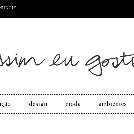
NUNCIE
ação
design
moda
ambientes