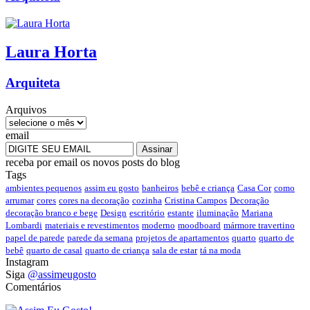
Laura
Horta
Arquiteta
Arquivos
email
receba por email os novos posts do blog
Tags
ambientes pequenos
assim eu gosto
banheiros
bebê e criança
Casa Cor
como
arrumar
cores
cores na decoração
cozinha
Cristina Campos
Decoração
decoração branco e bege
Design
escritório
estante
iluminação
Mariana
Lombardi
materiais e revestimentos
moderno
moodboard
mármore travertino
papel de parede
parede da semana
projetos de apartamentos
quarto
quarto de
bebê
quarto de casal
quarto de criança
sala de estar
tá na moda
Instagram
Siga
@assimeugosto
Comentários