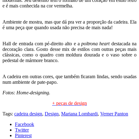
modernas. Seu desenho tem o formato de um coração em estilo retrô
e é mais conhecida na cor vermelha.
Ambiente de mostra, mas que dá pra ver a proporção da cadeira. Ela
é uma peça que quando usada não precisa de mais nada!
Hall de entrada com pé-direito alto e a
poltrona heart
destacada na
decoração clara. Gosto desse mix de estilos com outras peças mais
clássicas, como o quadro com moldura dourada e o vaso sobre o
pedestal de mármore branco.
A cadeira em outras cores, que também ficaram lindas, sendo usadas
num ambiente de pate-papo.
Fotos: Home-designing.
+ peças de design
Tags:
cadeira design
,
Design
,
Mariana Lombardi
,
Verner Panton
Facebook
Twitter
Pinterest