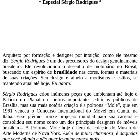
*
Especial Sérgio Rodrigues *
Arquiteto por formação e designer por intuição, como ele mesmo
diz,
Sérgio Rodrigues
é um dos precursores do design genuinamente
brasileiro. Ele revolucionou o desenho de mobiliário no Brasil,
buscando um espírito de
brasilidade
nas cores, formas e materiais
de suas criações. Seu design é alheio a modismos e estilos, se
mantendo atual até hoje.
Eu adoro!
Sérgio Rodrigues
criou inúmeras peças que ambientam até hoje o
Palácio do Planalto e outros importantes edifícios públicos de
Brasília, mas sua mais notória criação é a poltrona “Mole”, que em
1961 venceu o Concurso Internacional do Móvel em Cantù, na
Itália. Esse prêmio trouxe projeção mundial para sua carreira e
consolidou seu nome como um dos principais designers de móveis
brasileiros. A Poltrona Mole hoje é item da coleção do Museu de
Arte Moderna de Nova York.
Além de muito charmosa, é daquelas
que você afunda e não quer levantar nunca mais…