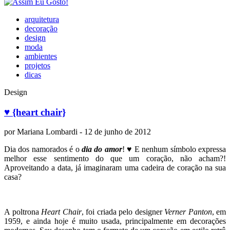
arquitetura
decoração
design
moda
ambientes
projetos
dicas
Design
♥ {heart chair}
por
Mariana Lombardi
- 12 de junho de 2012
Dia dos namorados é o
dia do amor
! ♥ E nenhum símbolo expressa
melhor esse sentimento do que um coração, não acham?!
Aproveitando a data, já imaginaram uma cadeira de coração na sua
casa?
A poltrona
Heart Chair
, foi criada pelo designer
Verner Panton
, em
1959, e ainda hoje é muito usada, principalmente em decorações