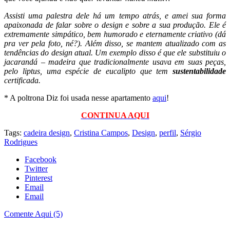
Assisti uma palestra dele há um tempo atrás, e amei sua forma
apaixonada de falar sobre o design e sobre a sua produção. Ele é
extremamente simpático, bem humorado e eternamente criativo (dá
pra ver pela foto, né?). Além disso, se mantem atualizado com as
tendências do design atual. Um exemplo disso é que ele substituiu o
jacarandá – madeira que tradicionalmente usava em suas peças,
pelo liptus, uma espécie de eucalipto que tem
sustentabilidade
certificada.
* A poltrona Diz foi usada nesse apartamento
aqui
!
CONTINUA AQUI
Tags:
cadeira design
,
Cristina Campos
,
Design
,
perfil
,
Sérgio
Rodrigues
Facebook
Twitter
Pinterest
Email
Email
Comente Aqui (5)