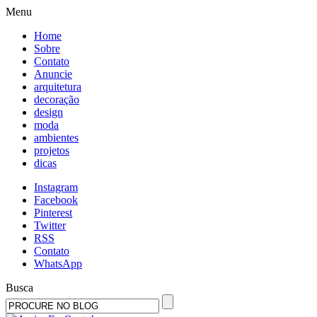
Menu
Home
Sobre
Contato
Anuncie
arquitetura
decoração
design
moda
ambientes
projetos
dicas
Instagram
Facebook
Pinterest
Twitter
RSS
Contato
WhatsApp
Busca