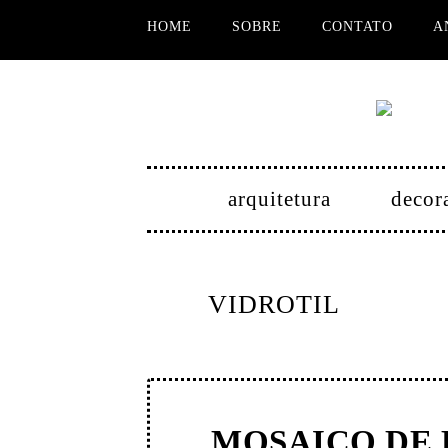
HOME
SOBRE
CONTATO
A
arquitetura
decor
VIDROTIL
MOSAICO DE 