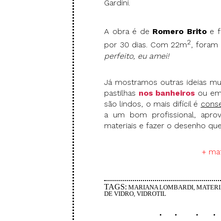
Gardini.
A obra é de
Romero Brito
e f
2
por 30 dias. Com 22m
, foram 
perfeito, eu amei!
Já mostramos outras ideias mui
pastilhas
nos banheiros
ou e
são lindos, o mais difícil é
conse
a um bom profissional, aprov
materiais e fazer o desenho que
+ mat
TAGS:
MARIANA LOMBARDI
,
MATERI
DE VIDRO
,
VIDROTIL