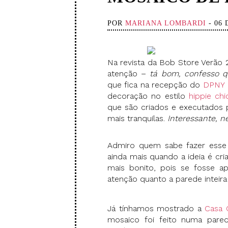
POR
MARIANA LOMBARDI
- 06
Na revista da Bob Store Verão 2
atenção –
tá bom, confesso 
que fica na recepção do
DPNY 
decoração no estilo
hippie chi
que são criados e executados p
mais tranquilas.
Interessante, n
Admiro quem sabe fazer esse 
ainda mais quando a ideia é cr
mais bonito, pois se fosse a
atenção quanto a parede inteira
Já tínhamos mostrado a
Casa 
mosaico foi feito numa pare