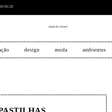
NUNCIE
ação
design
moda
ambientes
PASTILHAS