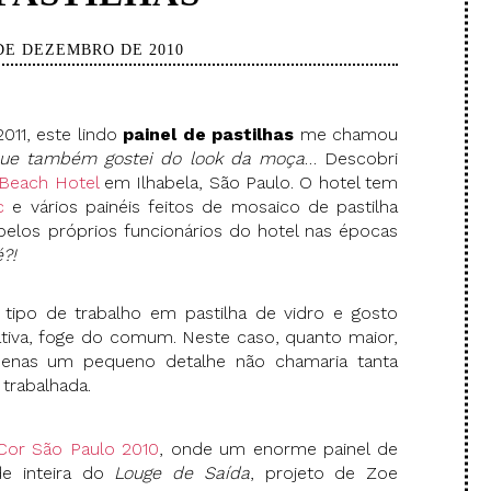
 DE DEZEMBRO DE 2010
011, este lindo
painel de pastilhas
me chamou
que também gostei do look da moça
… Descobri
Beach Hotel
em Ilhabela, São Paulo. O hotel tem
c
e vários painéis feitos de mosaico de pastilha
elos próprios funcionários do hotel nas épocas
é?!
tipo de trabalho em pastilha de vidro e gosto
iativa, foge do comum. Neste caso, quanto maior,
penas um pequeno detalhe não chamaria tanta
 trabalhada.
Cor São Paulo 2010
, onde um enorme painel de
de inteira do
Louge de Saída
, projeto de Zoe