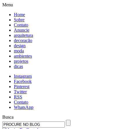
Menu
Home
Sobre
Contato
Anuncie
arquitetura
decoração
design
moda
ambientes
projetos
dicas
Instagram
Facebook
Pinterest
Twitter
RSS
Contato
WhatsApp
Busca