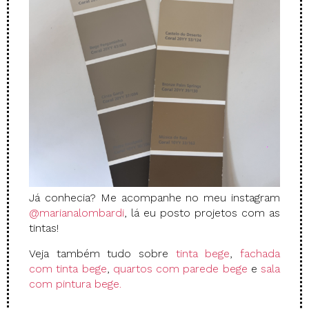
Já conhecia? Me acompanhe no meu instagram
@marianalombardi
, lá eu posto projetos com as
tintas!
Veja também tudo sobre
tinta bege
,
fachada
com tinta bege
,
quartos com parede bege
e
sala
com pintura bege.