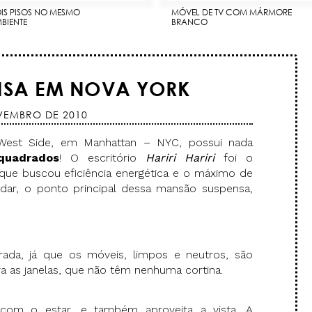
IS PISOS NO MESMO
MÓVEL DE TV COM MÁRMORE
BIENTE
BRANCO
SA EM NOVA YORK
VEMBRO DE 2010
West Side, em Manhattan – NYC, possui nada
quadrados
! O escritório
Hariri Hariri
foi o
que buscou eficiência energética e o máximo de
ndar, o ponto principal dessa mansão suspensa,
rada, já que os móveis, limpos e neutros, são
a as janelas, que não têm nenhuma cortina.
 com o estar, e também aproveita a vista. A