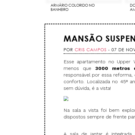
ARMÁRIO COLORIDO NO
DO
BANHEIRO
AM
MANSÃO SUSPEN
POR
CRIS CAMPOS
- 07 DE NO
Esse apartamento no Upper 
menos que
3000 metros 
responsável por essa reforma, 
conforto. Localizada no 45ᵒ a
sem dúvida, é a vista!
Na sala a vista foi bem explo
dispostos sempre de frente par
A sala de jantar é integrada