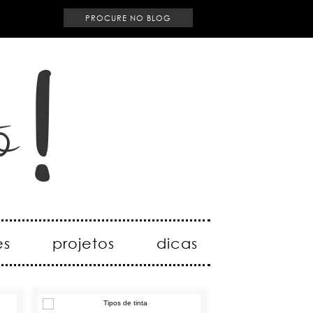
es
projetos
dicas