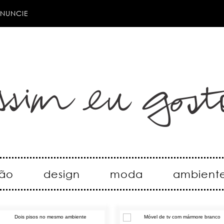
NUNCIE
ão
design
moda
ambient