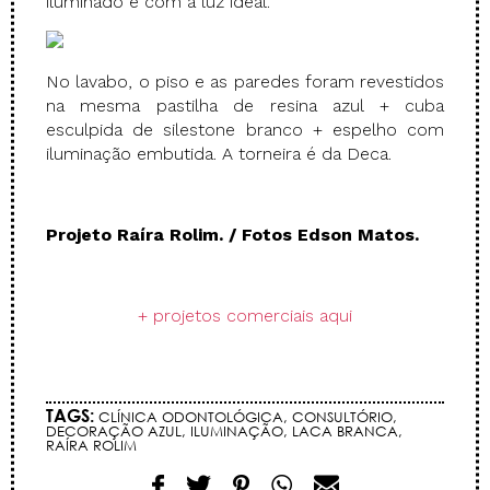
iluminado e com a luz ideal.
No lavabo, o piso e as paredes foram revestidos
na mesma pastilha de resina azul + cuba
esculpida de silestone branco + espelho com
iluminação embutida. A torneira é da Deca.
.
Projeto Raíra Rolim. / Fotos Edson Matos.
.
+ projetos comerciais aqui
.
TAGS:
CLÍNICA ODONTOLÓGICA
,
CONSULTÓRIO
,
DECORAÇÃO AZUL
,
ILUMINAÇÃO
,
LACA BRANCA
,
RAÍRA ROLIM