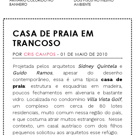
ARMÁRIO COLORIDO NO
DOIS PISOS NO MESMO
BANHEIRO
AMBIENTE
CASA DE PRAIA EM
TRANCOSO
POR
CRIS CAMPOS
- 01 DE MAIO DE 2010
Projetada pelos arquitetos
Sidney Quintela
e
Guido Ramos
, apesar do desenho
contemporâneo, essa é uma típica
casa de
praia
: estrutura e esquadrias em madeira,
poucos fechamentos em alvenaria e bastante
vidro. Localizada no condomínio
Villa Vista Golf
,
um complexo com cerca de 80 lotes
residenciais, muito comum nessa região do país,
e que costuma atrair muitos estrangeiros. Nesse
contexto, um casal austríaco com dois filhos
pequenos solicitou aos arquitetos esse refúgio.