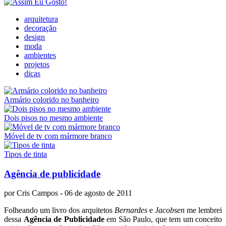
arquitetura
decoração
design
moda
ambientes
projetos
dicas
Armário colorido no banheiro
Dois pisos no mesmo ambiente
Móvel de tv com mármore branco
Tipos de tinta
Agência de publicidade
por
Cris Campos
- 06 de agosto de 2011
Folheando um livro dos arquitetos
Bernardes
e
Jacobsen
me lembrei
dessa
Agência de Publicidade
em São Paulo, que tem um conceito