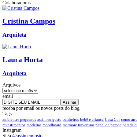
Colaboradoras
Cristina
Campos
Arquiteta
Laura
Horta
Arquiteta
Arquivos
email
receba por email os novos posts do blog
Tags
ambientes pequenos
assim eu gosto
banheiros
bebê e criança
Casa Cor
como arr
revestimentos
moderno
moodboard
mármore travertino
papel de parede
parede 
Instagram
Siga
@assimeugosto