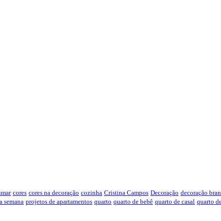
umar
cores
cores na decoração
cozinha
Cristina Campos
Decoração
decoração bran
da semana
projetos de apartamentos
quarto
quarto de bebê
quarto de casal
quarto d