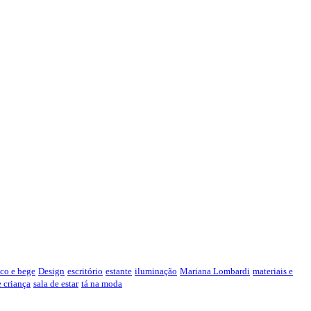
co e bege
Design
escritório
estante
iluminação
Mariana Lombardi
materiais e
e criança
sala de estar
tá na moda