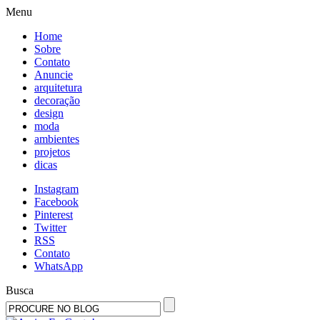
Menu
Home
Sobre
Contato
Anuncie
arquitetura
decoração
design
moda
ambientes
projetos
dicas
Instagram
Facebook
Pinterest
Twitter
RSS
Contato
WhatsApp
Busca