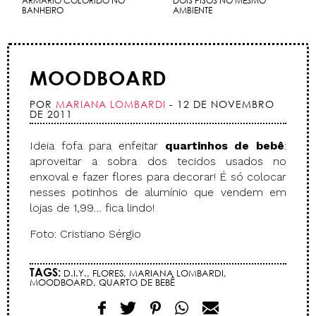
ARMÁRIO COLORIDO NO
DOIS PISOS NO MESMO
BANHEIRO
AMBIENTE
MOODBOARD
POR
MARIANA LOMBARDI
- 12 DE NOVEMBRO
DE 2011
Ideia fofa para enfeitar
quartinhos de bebê
:
aproveitar a sobra dos tecidos usados no
enxoval e fazer flores para decorar! É só colocar
nesses potinhos de alumínio que vendem em
lojas de 1,99… fica lindo!
Foto: Cristiano Sérgio
TAGS:
D.I.Y.
,
FLORES
,
MARIANA LOMBARDI
,
MOODBOARD
,
QUARTO DE BEBÊ