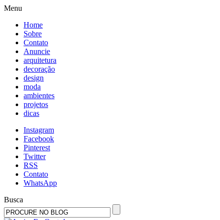
Menu
Home
Sobre
Contato
Anuncie
arquitetura
decoração
design
moda
ambientes
projetos
dicas
Instagram
Facebook
Pinterest
Twitter
RSS
Contato
WhatsApp
Busca