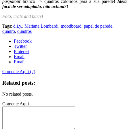
paspatour
branco –> quadros coloridos para a sua parede!
Ideia
fácil de ser adaptada, não acham?!
Foto: crate and barrel
Tags:
d.i.y.
,
Mariana Lombardi
,
moodboard
,
papel de parede
,
quadro
,
quadros
Facebook
Twitter
Pinterest
Email
Email
Comente Aqui (2)
Related posts:
No related posts.
Comente Aqui