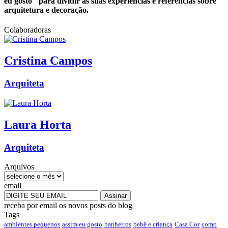
eu gosto" para dividir as suas experiências e referências sobre
arquitetura e decoração.
Colaboradoras
Cristina
Campos
Arquiteta
Laura
Horta
Arquiteta
Arquivos
email
receba por email os novos posts do blog
Tags
ambientes pequenos
assim eu gosto
banheiros
bebê e criança
Casa Cor
como