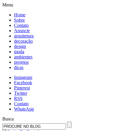
Menu
Home
Sobre
Contato
Anuncie
arquitetura
decoração
design
moda
ambientes
projetos
dicas
Instagram
Facebook
Pinterest
Twitter
RSS
Contato
WhatsApp
Busca