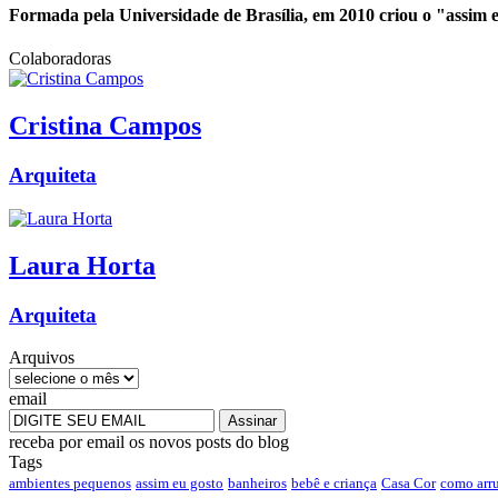
Formada pela Universidade de Brasília, em 2010 criou o "assim eu
Colaboradoras
Cristina
Campos
Arquiteta
Laura
Horta
Arquiteta
Arquivos
email
receba por email os novos posts do blog
Tags
ambientes pequenos
assim eu gosto
banheiros
bebê e criança
Casa Cor
como arr