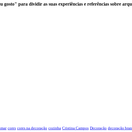
 gosto" para dividir as suas experiências e referências sobre arqu
umar
cores
cores na decoração
cozinha
Cristina Campos
Decoração
decoração bran