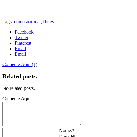
Tags:
como arrumar
,
flores
Facebook
Twitter
Pinterest
Email
Email
Comente Aqui (1)
Related posts:
No related posts.
Comente Aqui
Nome:*
E-mail:*