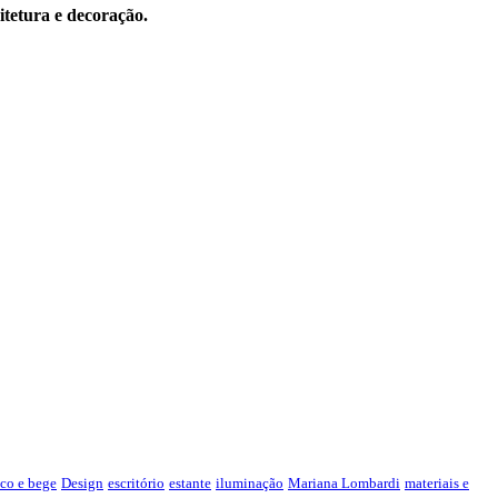
itetura e decoração.
co e bege
Design
escritório
estante
iluminação
Mariana Lombardi
materiais e