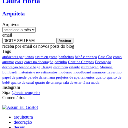
Laura
Horta
Arquiteta
Arquivos
email
receba por email os novos posts do blog
Tags
ambientes pequenos
assim eu gosto
banheiros
bebê e criança
Casa Cor
como
arrumar
cores
cores na decoração
cozinha
Cristina Campos
Decoração
decoração branco e bege
Design
escritório
estante
iluminação
Mariana
Lombardi
materiais e revestimentos
moderno
moodboard
mármore travertino
papel de parede
parede da semana
projetos de apartamentos
quarto
quarto de
bebê
quarto de casal
quarto de criança
sala de estar
tá na moda
Instagram
Siga
@assimeugosto
Comentários
arquitetura
decoração
design