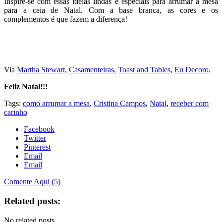
Inspire-se com essas ideias lindas e especiais para arrumar a mesa
para a ceia de Natal. Com a base branca, as cores e os
complementos é que fazem a diferença!
Via
Martha Stewart
,
Casamenteiras
,
Toast and Tables
,
Eu Decoro
.
Feliz Natal!!!
Tags:
como arrumar a mesa
,
Cristina Campos
,
Natal
,
receber com
carinho
Facebook
Twitter
Pinterest
Email
Email
Comente Aqui (5)
Related posts:
No related posts.