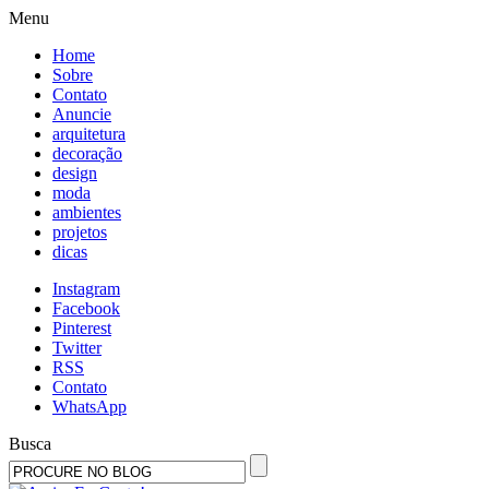
Menu
Home
Sobre
Contato
Anuncie
arquitetura
decoração
design
moda
ambientes
projetos
dicas
Instagram
Facebook
Pinterest
Twitter
RSS
Contato
WhatsApp
Busca