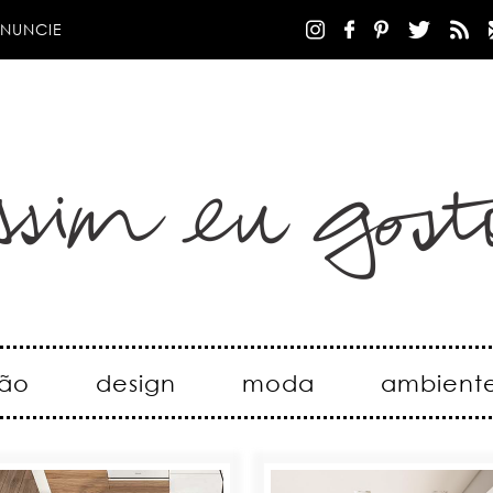
NUNCIE
ão
design
moda
ambient