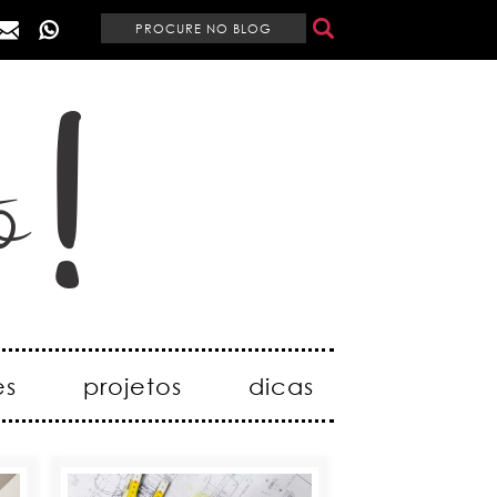
es
projetos
dicas