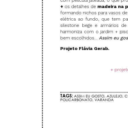
com película jateada, o que pr
+
os detalhes de
madeira na p
formando nichos para vasos de 
elétrica ao fundo, que tem 
silestone bege e armários d
harmoniza com o jardim + piso
bem escolhidos…
Assim eu gos
Projeto Flávia Gerab.
.
+ projet
.
TAGS:
ASSIM EU GOSTO
,
AZULEJO
,
C
POLICARBONATO
,
VARANDA