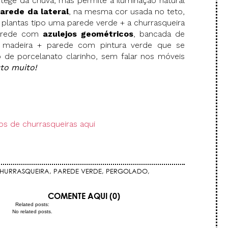
otege da chuva, mas permite a iluminação natural
arede da lateral
, na mesma cor usada no teto,
plantas tipo uma parede verde + a churrasqueira
parede com
azulejos geométricos
, bancada de
e madeira + parede com pintura verde que se
 de porcelanato clarinho, sem falar nos móveis
to muito!
os de churrasqueiras aqui
HURRASQUEIRA
,
PAREDE VERDE
,
PERGOLADO
,
COMENTE AQUI (0)
Related posts:
No related posts.