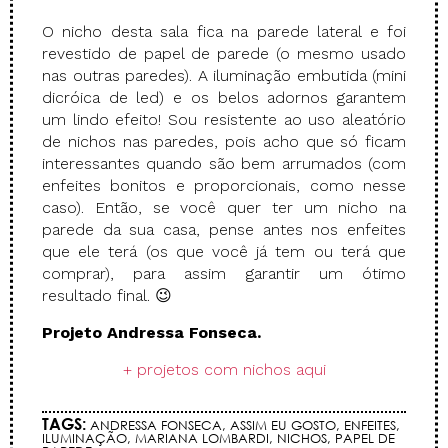
O nicho desta sala fica na parede lateral e foi
revestido de papel de parede (o mesmo usado
nas outras paredes). A iluminação embutida (mini
dicróica de led) e os belos adornos garantem
um lindo efeito! Sou resistente ao uso aleatório
de nichos nas paredes, pois acho que só ficam
interessantes quando são bem arrumados (com
enfeites bonitos e proporcionais, como nesse
caso). Então, se você quer ter um nicho na
parede da sua casa, pense antes nos enfeites
que ele terá (os que você já tem ou terá que
comprar), para assim garantir um ótimo
resultado final. 😉
Projeto Andressa Fonseca.
+ projetos com nichos aqui
TAGS:
ANDRESSA FONSECA
,
ASSIM EU GOSTO
,
ENFEITES
,
ILUMINAÇÃO
,
MARIANA LOMBARDI
,
NICHOS
,
PAPEL DE