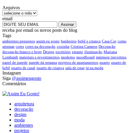
Arquivos
email
receba por email os novos posts do blog
Tags
ambientes pequenos
assim eu gosto
banheiros
bebê e criança
Casa Cor
como
arrumar
cores
cores na decoração
cozinha
Cristina Campos
Decoração
decoração branco e bege
Design
escritório
estante
iluminação
Mariana
Lombardi
materiais e revestimentos
moderno
moodboard
mármore travertino
papel de parede
parede da semana
projetos de apartamentos
quarto
quarto de
bebê
quarto de casal
quarto de criança
sala de estar
tá na moda
Instagram
Siga
@assimeugosto
Comentários
arquitetura
decoração
design
moda
ambientes
projetos