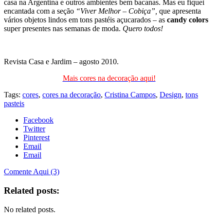
casa na Argentina e outros ambientes bem bacanas. Mas eu fiquei
encantada com a seção
“Viver Melhor – Cobiça”,
que apresenta
vários objetos lindos em tons pastéis açucarados – as
candy colors
super presentes nas semanas de moda.
Quero todos!
Revista Casa e Jardim – agosto 2010.
Mais cores na decoração aqui!
Tags:
cores
,
cores na decoração
,
Cristina Campos
,
Design
,
tons
pasteis
Facebook
Twitter
Pinterest
Email
Email
Comente Aqui (3)
Related posts:
No related posts.