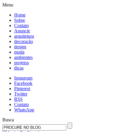
Menu
Home
Sobre
Contato
Anuncie
arquitetura
decoração
design
moda
ambientes
projetos
dicas
Instagram
Facebook
Pinterest
Twitter
RSS
Contato
WhatsApp
Busca