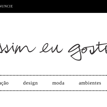
NUNCIE
ação
design
moda
ambientes