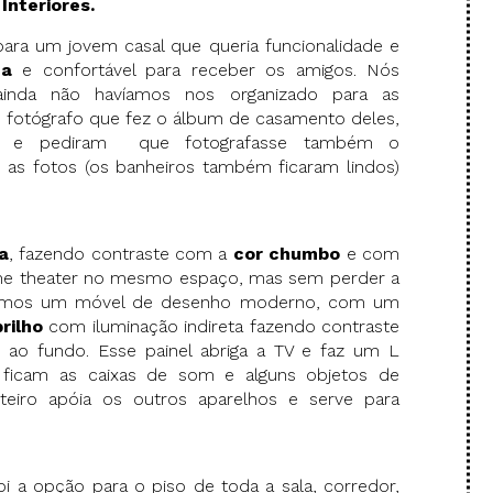
Interiores.
ara um jovem casal que queria funcionalidade e
a
e confortável para receber os amigos. Nós
inda não havíamos nos organizado para as
 fotógrafo que fez o álbum de casamento deles,
o,
e pediram que fotografasse também o
as fotos (os banheiros também ficaram lindos)
a
, fazendo contraste com a
cor chumbo
e com
home theater no mesmo espaço, mas sem perder a
jetamos um móvel de desenho moderno, com um
brilho
com iluminação indireta fazendo contraste
o fundo. Esse painel abriga a TV e faz um L
ficam as caixas de som e alguns objetos de
eiro apóia os outros aparelhos e serve para
 a opção para o piso de toda a sala, corredor,