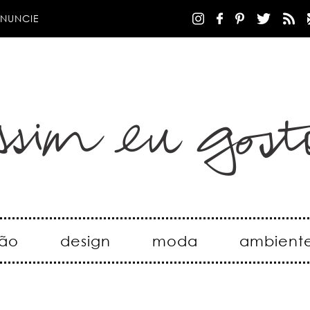
NUNCIE
ão
design
moda
ambient