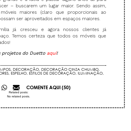
escer – buscarem um lugar maior. Sendo assim,
óveis maiores (claro que proporcionais ao
 possam ser aproveitados em espaços maiores.
mília já cresceu e agora nossos clientes já
aço. Temos certeza que todos os móveis que
ados!
s projetos do Duetto
aqui
!
AMPOS
,
DECORAÇÃO
,
DECORAÇÃO CINZA CHUMBO
,
IORES
,
ESPELHO
,
ESTILOS DE DECORAÇÃO
,
ILUMINAÇÃO
,
COMENTE AQUI (50)
Related posts:
No related posts.