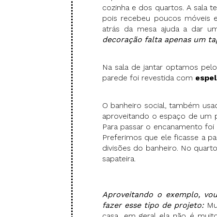
cozinha e dos quartos. A sala 
pois recebeu poucos móveis e
atrás da mesa ajuda a dar u
decoração falta apenas um ta
Na sala de jantar optamos pelo
parede foi revestida com
espe
O banheiro social, também usad
aproveitando o espaço de um p
Para passar o encanamento foi 
Preferimos que ele ficasse a p
divisões do banheiro. No quart
sapateira.
Aproveitando o exemplo, vo
fazer esse tipo de projeto:
Mu
casa, em geral ela não é muito