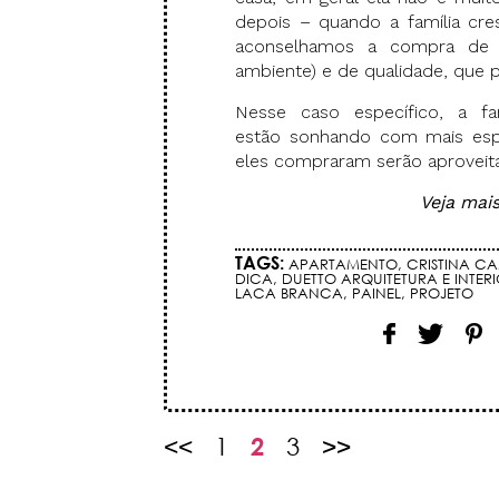
depois – quando a família cr
aconselhamos a compra de m
ambiente) e de qualidade, que
Nesse caso específico, a fa
estão sonhando com mais esp
eles compraram serão aproveit
Veja mai
TAGS:
APARTAMENTO
,
CRISTINA C
DICA
,
DUETTO ARQUITETURA E INTER
LACA BRANCA
,
PAINEL
,
PROJETO
<<
1
2
3
>>