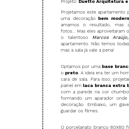
Projeto:
Duetto Arquitetura e 
Projetamos este apartamento p
uma decoração
bem modern
amamos o resultado, mas a
fotos… Mas eles aproveitaram o
o talentoso
Marcos Araúj
apartamento. Não temos todas 
mas a sala já vale a pena!
Optamos por uma
base branc
o
preto
. A ideia era ter um 
cara de sala. Para isso, pro
painel em
laca branca extra 
com a parede na cor chumbo a
formando um aparador onde 
decoração. Embaixo, um gavet
guardar os filmes.
O porcelanato branco 80X80 foi