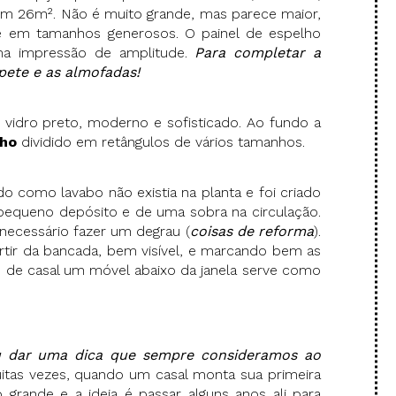
tem 26m². Não é muito grande, mas parece maior,
 em tamanhos generosos. O painel de espelho
ma impressão de amplitude.
Para completar a
pete e as almofadas!
 vidro preto, moderno e sofisticado. Ao fundo a
lho
dividido em retângulos de vários tamanhos.
o como lavabo não existia na planta e foi criado
equeno depósito e de uma sobra na circulação.
necessário fazer um degrau (
coisas de reforma
).
artir da bancada, bem visível, e marcando bem as
o de casal um móvel abaixo da janela serve como
u dar uma dica que sempre consideramos ao
itas vezes, quando um casal monta sua primeira
 grande e a ideia é passar alguns anos ali para