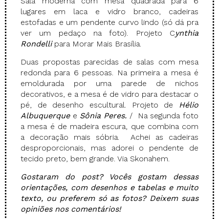
Sala moderna com mesa quadrada para 6
lugares em laca e vidro branco, cadeiras
estofadas e um pendente curvo lindo (só dá pra
ver um pedaço na foto). Projeto C
ynthia
Rondelli
para Morar Mais Brasília.
Duas propostas parecidas de salas com mesa
redonda para 6 pessoas. Na primeira a mesa é
emoldurada por uma parede de nichos
decorativos, e a mesa é de vidro para destacar o
pé, de desenho escultural. Projeto de
Hélio
Albuquerque
e
Sônia Peres.
/ Na segunda foto
a mesa é de madeira escura, que combina com
a decoração mais sóbria. Achei as cadeiras
desproporcionais, mas adorei o pendente de
tecido preto, bem grande. Via Skonahem.
Gostaram do post? Vocês gostam dessas
orientações, com desenhos e tabelas e muito
texto, ou preferem só as fotos? Deixem suas
opiniões nos comentários!