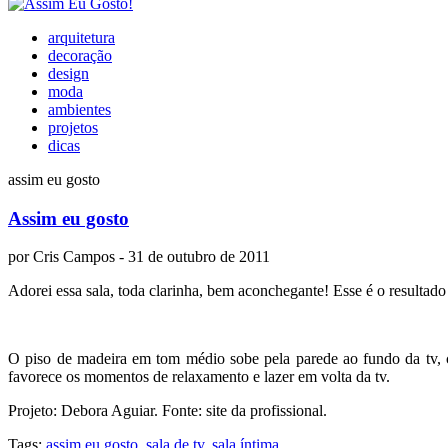
arquitetura
decoração
design
moda
ambientes
projetos
dicas
assim eu gosto
Assim eu gosto
por
Cris Campos
- 31 de outubro de 2011
Adorei essa sala, toda clarinha, bem aconchegante! Esse é o resulta
O piso de madeira em tom médio sobe pela parede ao fundo da tv, c
favorece os momentos de relaxamento e lazer em volta da tv.
Projeto: Debora Aguiar. Fonte: site da profissional.
Tags:
assim eu gosto
,
sala de tv
,
sala íntima