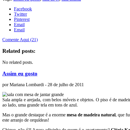
Facebook
Twitter
Pinterest
Email
Email
Comente Aqui (21)
Related posts:
No related posts.
Assim eu gosto
por
Mariana Lombardi
- 28 de julho de 2011
Sala ampla e arejada, com belos móveis e objetos. O piso é de madeir
ao lado, uma grande tela em tons de azul.
Mas o grande destaque é a enorme
mesa de madeira natural
, que f
este arranjo de orquídeas!
Chique, não é?! Agora adivinha de quem é o apartamento?
Glória Kal