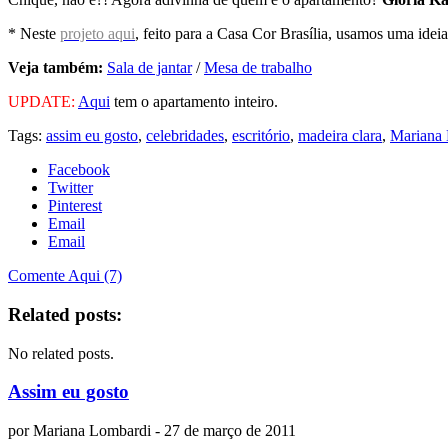
* Neste
projeto aqui
, feito para a Casa Cor Brasília, usamos uma idei
Veja também:
Sala de jantar
/
Mesa de trabalho
UPDATE:
Aqui
tem o apartamento inteiro.
Tags:
assim eu gosto
,
celebridades
,
escritório
,
madeira clara
,
Mariana
Facebook
Twitter
Pinterest
Email
Email
Comente Aqui (7)
Related posts:
No related posts.
Assim eu gosto
por
Mariana Lombardi
- 27 de março de 2011