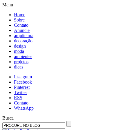
Menu
Home
Sobre
Contato
Anuncie
arquitetura
decoração
design
moda
ambientes
projetos
dicas
Instagram
Facebook
Pinterest
Twitter
RSS
Contato
WhatsApp
Busca