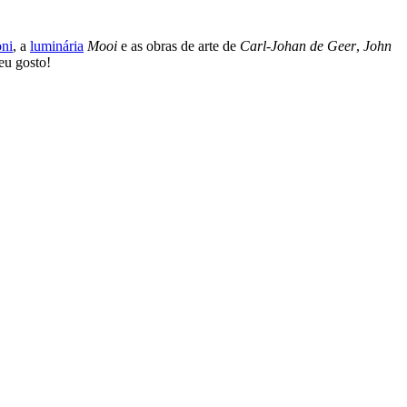
ni
, a
luminária
Mooi
e as obras de arte de
Carl-Johan de Geer
,
John
eu gosto!