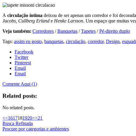
A
circulação íntima
deixou de ser apenas um corredor e foi decorada
Jacobs, Cullberg Erland
e
Henke Larsson
. Um espaço que muitas vez
Veja também:
Corredores
/
Banquetas
/
Tapetes
/
Pé-direito duplo
Tags:
assim eu gosto
,
banquetas
,
circulação
,
corredor
,
Design
,
esquad
Facebook
Twitter
Pinterest
Email
Email
Comente Aqui (1)
Related posts:
No related posts.
<<
16
17
18
19
20
>>
21
Busca Refinada
Procure por categorias e ambientes