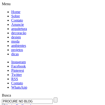
Menu
Home
Sobre
Contato
Anuncie
arquitetura
decoração
design
moda
ambientes
projetos
dicas
Instagram
Facebook
Pinterest
Twitter
RSS
Contato
WhatsApp
Busca