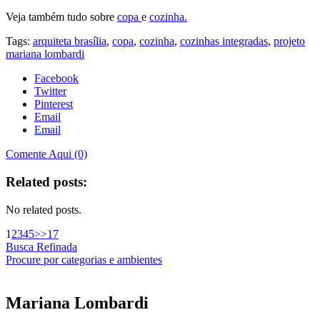
Veja também tudo sobre
copa
e
cozinha.
Tags:
arquiteta brasília
,
copa
,
cozinha
,
cozinhas integradas
,
projeto
mariana lombardi
Facebook
Twitter
Pinterest
Email
Email
Comente Aqui (0)
Related posts:
No related posts.
1
2
3
4
5
>>
17
Busca Refinada
Procure por categorias e ambientes
Mariana
Lombardi