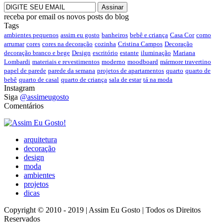
receba por email os novos posts do blog
Tags
ambientes pequenos
assim eu gosto
banheiros
bebê e criança
Casa Cor
como
arrumar
cores
cores na decoração
cozinha
Cristina Campos
Decoração
decoração branco e bege
Design
escritório
estante
iluminação
Mariana
Lombardi
materiais e revestimentos
moderno
moodboard
mármore travertino
papel de parede
parede da semana
projetos de apartamentos
quarto
quarto de
bebê
quarto de casal
quarto de criança
sala de estar
tá na moda
Instagram
Siga
@assimeugosto
Comentários
arquitetura
decoração
design
moda
ambientes
projetos
dicas
Copyright © 2010 - 2019 | Assim Eu Gosto | Todos os Direitos
Reservados