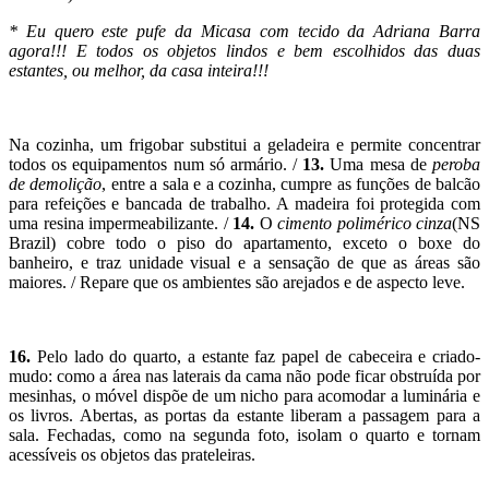
* Eu quero este pufe da Micasa com tecido da Adriana Barra
agora!!! E todos os objetos lindos e bem escolhidos das duas
estantes, ou melhor, da casa inteira!!!
Na cozinha, um frigobar substitui a geladeira e permite concentrar
todos os equipamentos num só armário. /
13.
Uma mesa de
peroba
de demolição
, entre a sala e a cozinha, cumpre as funções de balcão
para refeições e bancada de trabalho. A madeira foi protegida com
uma resina impermeabilizante. /
14.
O
cimento polimérico cinza
(NS
Brazil) cobre todo o piso do apartamento, exceto o boxe do
banheiro, e traz unidade visual e a sensação de que as áreas são
maiores. / Repare que os ambientes são arejados e de aspecto leve.
16.
Pelo lado do quarto, a estante faz papel de cabeceira e criado-
mudo: como a área nas laterais da cama não pode ficar obstruída por
mesinhas, o móvel dispõe de um nicho para acomodar a luminária e
os livros. Abertas, as portas da estante liberam a passagem para a
sala. Fechadas, como na segunda foto, isolam o quarto e tornam
acessíveis os objetos das prateleiras.