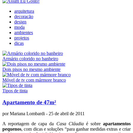
arquitetura
decoração
design
moda
ambientes
projetos
dicas
Armário colorido no banheiro
Dois pisos no mesmo ambiente
Móvel de tv com mármore branco
Tipos de tinta
Apartamento de 47m²
por
Mariana Lombardi
- 25 de abril de 2011
A reportagem de capa da
Casa Cláudia
é sobre
apartamentos
pequenos
, com dicas e soluções “para ganhar medidas extras e criar