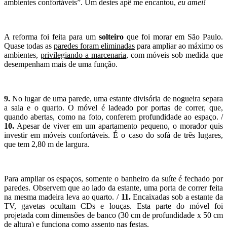
ambientes confortáveis”. Um destes apê me encantou,
eu amei!
A reforma foi feita para um
solteiro
que foi morar em São Paulo.
Quase todas as
paredes foram eliminadas
para ampliar ao máximo os
ambientes,
privilegiando a marcenaria
, com móveis sob medida que
desempenham mais de uma função.
9.
No lugar de uma parede, uma estante divisória de nogueira separa
a sala e o quarto. O móvel é ladeado por portas de correr, que,
quando abertas, como na foto, conferem profundidade ao espaço. /
10.
Apesar de viver em um apartamento pequeno, o morador quis
investir em móveis confortáveis. É o caso do sofá de três lugares,
que tem 2,80 m de largura.
Para ampliar os espaços, somente o banheiro da suíte é fechado por
paredes. Observem que ao lado da estante, uma porta de correr feita
na mesma madeira leva ao quarto. /
11.
Encaixadas sob a estante da
TV, gavetas ocultam CDs e louças. Esta parte do móvel foi
projetada com dimensões de banco (30 cm de profundidade x 50 cm
de altura) e funciona como assento nas festas.