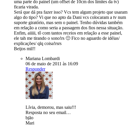
uma parte do painel (um offset de 10cm dos limites da tv)
ficaria virada.
Será que dá pra fazer isso? Vcs tem algum projeto que usaram
algo do tipo? Vi que no apto da Dani vcs colocaram a tv num
suporte giratório, mas sem o painel. Tenho dúvidas também
em relação a como seria a passagem dos fios nessa situação.
Enfim, aiiiii, tô com tantos receios em relação a esse painel,
ele tah me tirando o sono!rs 🙁 Fico no aguardo de idéias/
explicações/ qlq coisa!rsrs
Beijos mil!!
Mariana Lombardi
06 de maio de 2011 às 16:09
Responder
Lívia, demorou, mas saiu!!!
Resposta no seu email…
bjão
Mari