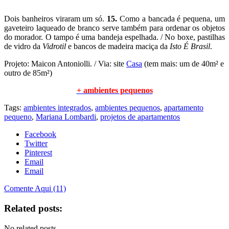
Dois banheiros viraram um só.
15.
Como a bancada é pequena, um
gaveteiro laqueado de branco serve também para ordenar os objetos
do morador. O tampo é uma bandeja espelhada. / No boxe, pastilhas
de vidro da
Vidrotil
e bancos de madeira maciça da
Isto É Brasil
.
Projeto: Maicon Antoniolli. / Via: site
Casa
(tem mais: um de 40m² e
outro de 85m²)
+ ambientes pequenos
Tags:
ambientes integrados
,
ambientes pequenos
,
apartamento
pequeno
,
Mariana Lombardi
,
projetos de apartamentos
Facebook
Twitter
Pinterest
Email
Email
Comente Aqui (11)
Related posts:
No related posts.