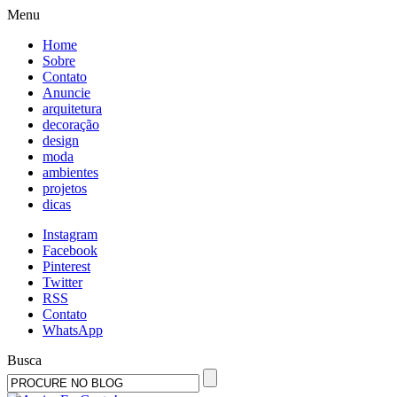
Menu
Home
Sobre
Contato
Anuncie
arquitetura
decoração
design
moda
ambientes
projetos
dicas
Instagram
Facebook
Pinterest
Twitter
RSS
Contato
WhatsApp
Busca