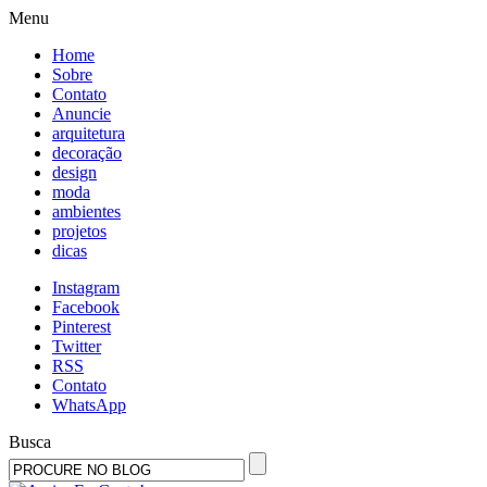
Menu
Home
Sobre
Contato
Anuncie
arquitetura
decoração
design
moda
ambientes
projetos
dicas
Instagram
Facebook
Pinterest
Twitter
RSS
Contato
WhatsApp
Busca