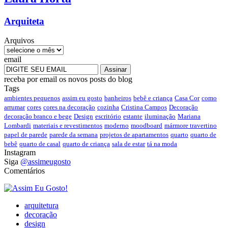
Arquiteta
Arquivos
email
receba por email os novos posts do blog
Tags
ambientes pequenos
assim eu gosto
banheiros
bebê e criança
Casa Cor
como
arrumar
cores
cores na decoração
cozinha
Cristina Campos
Decoração
decoração branco e bege
Design
escritório
estante
iluminação
Mariana
Lombardi
materiais e revestimentos
moderno
moodboard
mármore travertino
papel de parede
parede da semana
projetos de apartamentos
quarto
quarto de
bebê
quarto de casal
quarto de criança
sala de estar
tá na moda
Instagram
Siga
@assimeugosto
Comentários
arquitetura
decoração
design