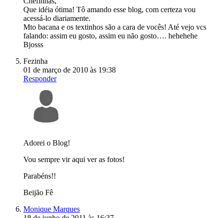
Chefinhas,
Que idéia ótima! Tô amando esse blog, com certeza vou
acessá-lo diariamente.
Mto bacana e os textinhos são a cara de vocês! Até vejo vcs
falando: assim eu gosto, assim eu não gosto…. hehehehe
Bjosss
Fezinha
01 de março de 2010 às 19:38
Responder
Adorei o Blog!
Vou sempre vir aqui ver as fotos!
Parabéns!!
Beijão Fê
Monique Marques
18 de junho de 2011 às 16:37