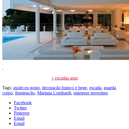
.
+ escadas aqui
Tags:
assim eu gosto
,
decoração branco e bege
,
escada
,
guarda
corpo
,
iluminação
,
Mariana Lombardi
,
mármore travertino
Facebook
Twitter
Pinterest
Email
Email