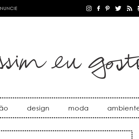
NUNCIE
ão
design
moda
ambient