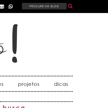
es
projetos
dicas
busca