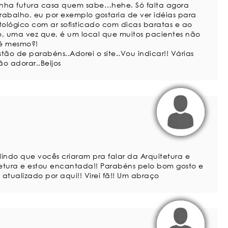
minha futura casa quem sabe…hehe. Só falta agora
trabalho, eu por exemplo gostaria de ver idéias para
tológico com ar sofisticado com dicas baratas e ao
 uma vez que, é um local que muitos pacientes não
 é mesmo?!
stão de parabéns..Adorei o site..Vou indicar!! Várias
ão adorar..Beijos
lindo que vocês criaram pra falar da Arquitetura e
etura e estou encantada!! Parabéns pelo bom gosto e
tualizado por aqui!! Virei fã!! Um abraço