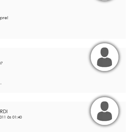
pre!
07
.
RDI
11 às 01:40